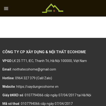
Skip
to
content
CÔNG TY CP XÂY DỰNG & NỘI THẤT ECOHOME
VPGD
:LK 25 TT1, IEC, Thanh Trì, Hà Nội 100000, Việt Nam
Email
: noithatecohome@gmail.com
Hotline
: 0964 327 379 (Call/Zalo)
Website
: https://xaydungecohome.vn
Giấy ĐKKD số
: 0107794066 cấp ngày 07/04/2017 tại Hà Nội
Mã số thuế
: 0107794066 cấp ngày 07/04/2017