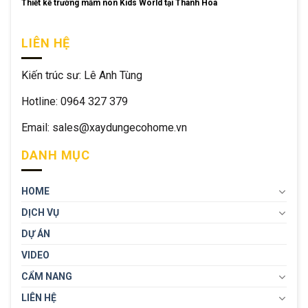
Thiết kế trường mầm non Kids World tại Thanh Hóa
LIÊN HỆ
Kiến trúc sư: Lê Anh Tùng
Hotline: 0964 327 379
Email: sales@xaydungecohome.vn
DANH MỤC
HOME
DỊCH VỤ
DỰ ÁN
VIDEO
CẨM NANG
LIÊN HỆ