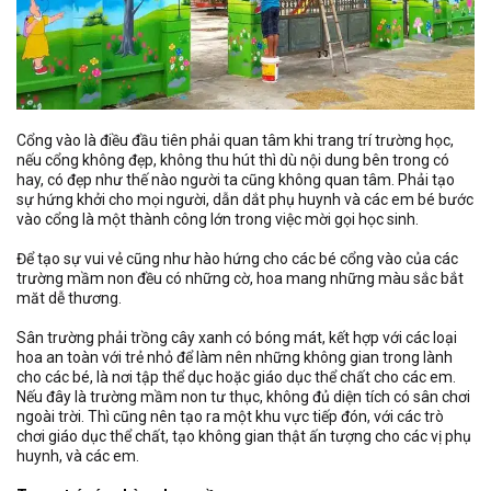
Cổng vào là điều đầu tiên phải quan tâm khi trang trí trường học,
nếu cổng không đẹp, không thu hút thì dù nội dung bên trong có
hay, có đẹp như thế nào người ta cũng không quan tâm. Phải tạo
sự hứng khởi cho mọi người, dẫn dắt phụ huynh và các em bé bước
vào cổng là một thành công lớn trong việc mời gọi học sinh.
Để tạo sự vui vẻ cũng như hào hứng cho các bé cổng vào của các
trường mầm non đều có những cờ, hoa mang những màu sắc bắt
măt dễ thương.
Sân trường phải trồng cây xanh có bóng mát, kết hợp với các loại
hoa an toàn với trẻ nhỏ để làm nên những không gian trong lành
cho các bé, là nơi tập thể dục hoặc giáo dục thể chất cho các em.
Nếu đây là trường mầm non tư thục, không đủ diện tích có sân chơi
ngoài trời. Thì cũng nên tạo ra một khu vực tiếp đón, với các trò
chơi giáo dục thể chất, tạo không gian thật ấn tượng cho các vị phụ
huynh, và các em.