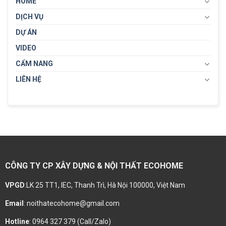
HOME
DỊCH VỤ
DỰ ÁN
VIDEO
CẨM NANG
LIÊN HỆ
CÔNG TY CP XÂY DỰNG & NỘI THẤT ECOHOME
VPGD
:LK 25 TT1, IEC, Thanh Trì, Hà Nội 100000, Việt Nam
Email
: noithatecohome@gmail.com
Hotline
: 0964 327 379 (Call/Zalo)