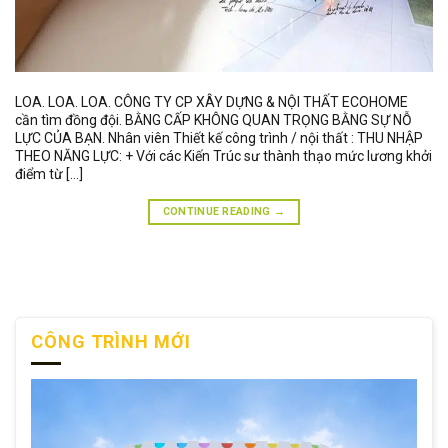
LOA. LOA. LOA. CÔNG TY CP XÂY DỰNG & NỘI THẤT ECOHOME
cần tìm đồng đội. BẰNG CẤP KHÔNG QUAN TRỌNG BẰNG SỰ NỖ
LỰC CỦA BẠN. Nhân viên Thiết kế công trình / nội thất : THU NHẬP
THEO NĂNG LỰC: + Với các Kiến Trúc sư thành thạo mức lương khởi
điểm từ […]
CONTINUE READING
→
CÔNG TRÌNH MỚI