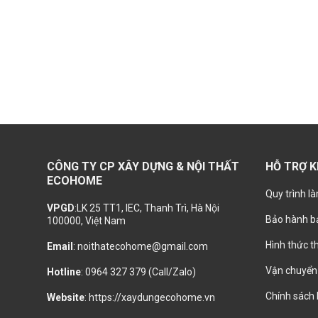
CÔNG TY CP XÂY DỰNG & NỘI THẤT
HỖ TRỢ 
ECOHOME
Quy trình là
VPGD
:LK 25 TT1, IEC, Thanh Trì, Hà Nội
Bảo hành bả
100000, Việt Nam
Hình thức t
Email
: noithatecohome@gmail.com
Vận chuyển 
Hotline
: 0964 327 379 (Call/Zalo)
Chính sách
Website
: https://xaydungecohome.vn