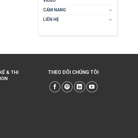
VIDEO
CẨM NANG
LIÊN HỆ
THEO DÕI CHÚNG TÔI
KẾ & THI
NON