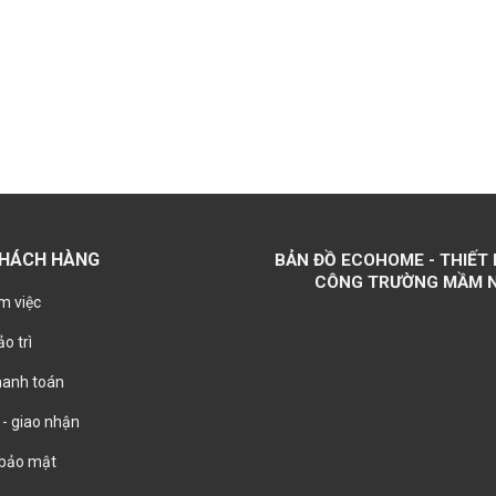
KHÁCH HÀNG
BẢN ĐỒ ECOHOME - THIẾT 
CÔNG TRƯỜNG MẦM 
m việc
o trì
hanh toán
- giao nhận
 bảo mật