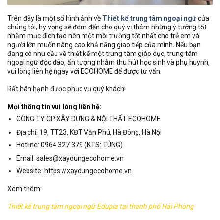
Trên đây là một số hình ảnh về
Thiết kế trung tâm ngoại ngữ
của
chúng tôi, hy vọng sẽ đem đến cho quý vị thêm những ý tưởng tốt
nhằm mục đích tạo nên một môi trường tốt nhất cho trẻ em và
người lớn muốn nâng cao khả năng giao tiếp của mình. Nếu bạn
đang có nhu cầu về thiết kế một trung tâm giáo dục, trung tâm
ngoại ngữ độc đáo, ấn tượng nhằm thu hút học sinh và phụ huynh,
vui lòng liên hệ ngay với ECOHOME để được tư vấn.
Rất hân hạnh được phục vụ quý khách!
Mọi thông tin vui lòng liên hệ:
CÔNG TY CP XÂY DỰNG & NỘI THẤT ECOHOME
Địa chỉ: 19, TT23, KĐT Văn Phú, Hà Đông, Hà Nội
Hotline: 0964 327 379 (KTS: TÙNG)
Email: sales@xaydungecohome.vn
Website: https://xaydungecohome.vn
Xem thêm:
Thiết kế trung tâm ngoại ngữ Edupia tại thành phố Hải Phòng