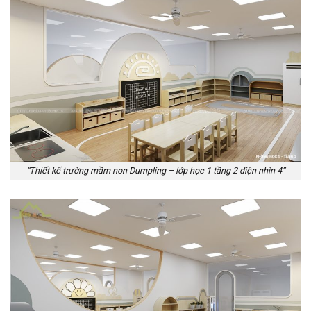
“Thiết kế trường mầm non Dumpling – lớp học 1 tầng 2 diện nhìn 4”