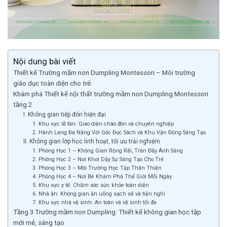
Nội dung bài viết
Thiết kế Trường mầm non Dumpling Montessori – Môi trường
giáo dục toàn diện cho trẻ:
Khám phá Thiết kế nội thất trường mầm non Dumpling Montessori
tầng 2
I. Không gian tiếp đón hiện đại
1. Khu vực lễ tân: Giao diện chào đón và chuyên nghiệp
2. Hành Lang Đa Năng Với Góc Đọc Sách và Khu Vận Động Sáng Tạo
II. Không gian lớp học linh hoạt, tối ưu trải nghiệm
1. Phòng Học 1 – Không Gian Rộng Rãi, Tràn Đầy Ánh Sáng
2. Phòng Học 2 – Nơi Khơi Dậy Sự Sáng Tạo Cho Trẻ
3. Phòng Học 3 – Môi Trường Học Tập Thân Thiện
4. Phòng Học 4 – Nơi Bé Khám Phá Thế Giới Mỗi Ngày
5. Khu vực y tế: Chăm sóc sức khỏe toàn diện
6. Nhà ăn: Không gian ăn uống sạch sẽ và tiện nghi
7. Khu vực nhà vệ sinh: An toàn và vệ sinh tối đa
Tầng 3 Trường mầm non Dumpling: Thiết kế không gian học tập
mới mẻ, sáng tạo