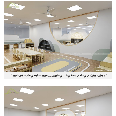
“Thiết kế trường mầm non Dumpling – lớp học 2 tầng 2 diện nhìn 4”