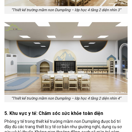
“Thiết kế trường mầm non Dumpling – lớp học 4 tầng 2 diện nhìn 3”
“Thiết kế trường mầm non Dumpling – lớp học 4 tầng 2 diện nhìn 4”
5. Khu vực y tế: Chăm sóc sức khỏe toàn diện
Phòng y tế trong thiết kế trường mầm non Dumpling được bố trí
đầy đủ các trang thiết bị y tế cơ bản như giường nghỉ, dụng cụ sơ
cứu và tủ thuốc. Không gian thoáng đãng, sạch sẽ giúp trẻ cảm