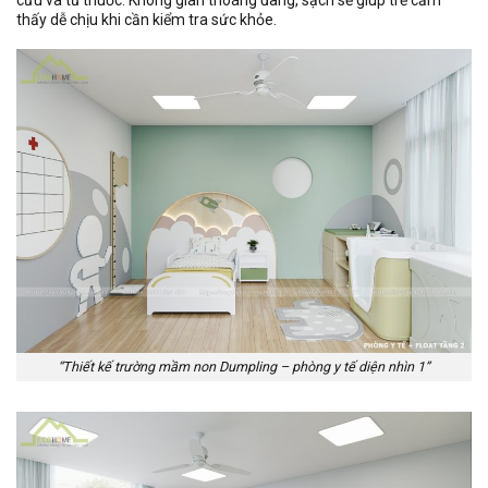
thấy dễ chịu khi cần kiểm tra sức khỏe.
“Thiết kế trường mầm non Dumpling – phòng y tế diện nhìn 1”