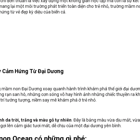
chỉ đơn thuần là việc xây dựng một không gian học tập mà còn là sự kết
ang lại một môi trường phát triển toàn diện cho trẻ nhỏ, trường mầm n
hứng từ vẻ đẹp kỳ diệu của biển cả.
y Cảm Hứng Từ Đại Dương
g mầm non Đại Dương xoay quanh hành trình khám phá thế giới đại dương
những rạn san hô, những cơn sóng vỗ hay hình ảnh những chiếc thuyền ra k
trí tưởng tượng, niềm say mê khám phá ở trẻ nhỏ.
nh da trời, trắng và màu gỗ tự nhiên
. Đây là bảng màu vừa dịu mắt, vừa 
 gợi lên cảm giác tươi mát, dễ chịu của một đại dương yên bình.
non Ocean có những gì nhé: