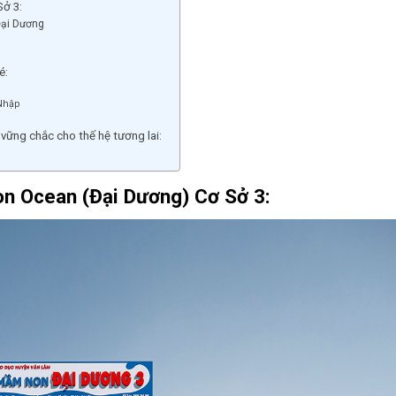
ở 3:
Đại Dương
é:
Nhập
ững chắc cho thế hệ tương lai:
on Ocean (Đại Dương) Cơ Sở 3: