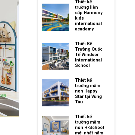
Thiết kế
trường liên
cấp Harmony
kids
international
academy
Thiết Kế
Trường Quốc
Tế Windsor
International
School
Thiết kế
trường mầm
non Happy
Star tại Vũng
Tàu
Thiết kế
trường mầm
non H-School
mới nhất năm