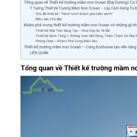
Tổng quan về Thiết kế trường mầm non Ocean (Đại Dương) Cơ S
Ý Tưởng Thiết Kế Trường Mầm Non Ocean – Lấy Cảm Hứng Từ 
Chủ đề thiết kế: “Hành trình khám phá biển xanh”
Màu sắc chủ đạo
Khám phá trong thiết kế trường mầm non Ocean có những gì nh
Thiết Kế Mặt Tiền Sáng Tạo – Khơi Dậy Sự Tò Mò
Thiết Kế Sảnh Tầng 1: Không Gian Mở Rộng, Thân Thiện Và Hòa 
Phòng Float – Khám Phá Vùng Biển Sâu
Thiết kế trường mầm non Ocean – Cùng Ecohome tạo nền tảng v
LIÊN QUAN
Tổng quan về Thiết kế trường mầm n