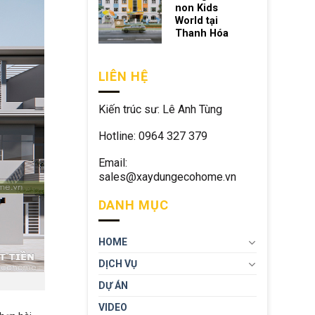
non Kids
World tại
Thanh Hóa
LIÊN HỆ
Kiến trúc sư: Lê Anh Tùng
Hotline: 0964 327 379
Email:
sales@xaydungecohome.vn
DANH MỤC
HOME
DỊCH VỤ
DỰ ÁN
VIDEO