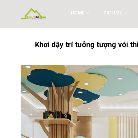
Skip
to
HOME
DỊCH VỤ
content
Khơi dậy trí tưởng tượng với 