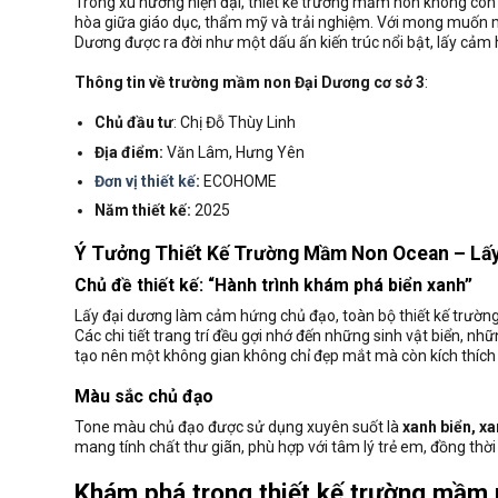
Trong xu hướng hiện đại, thiết kế trường mầm non không còn 
hòa giữa giáo dục, thẩm mỹ và trải nghiệm. Với mong muốn m
Dương được ra đời như một dấu ấn kiến trúc nổi bật, lấy cảm 
Thông tin về trường mầm non Đại Dương cơ sở 3
:
Chủ đầu tư
: Chị Đỗ Thùy Linh
Địa điểm:
Văn Lâm, Hưng Yên
Đơn vị thiết kế
:
ECOHOME
Năm thiết kế:
2025
Ý Tưởng Thiết Kế Trường Mầm Non Ocean – Lấ
Chủ đề thiết kế: “Hành trình khám phá biển xanh”
Lấy đại dương làm cảm hứng chủ đạo, toàn bộ thiết kế trườn
Các chi tiết trang trí đều gợi nhớ đến những sinh vật biển, 
tạo nên một không gian không chỉ đẹp mắt mà còn kích thích 
Màu sắc chủ đạo
Tone màu chủ đạo được sử dụng xuyên suốt là
xanh biển, xa
mang tính chất thư giãn, phù hợp với tâm lý trẻ em, đồng thời
Khám phá trong thiết kế trường mầm 