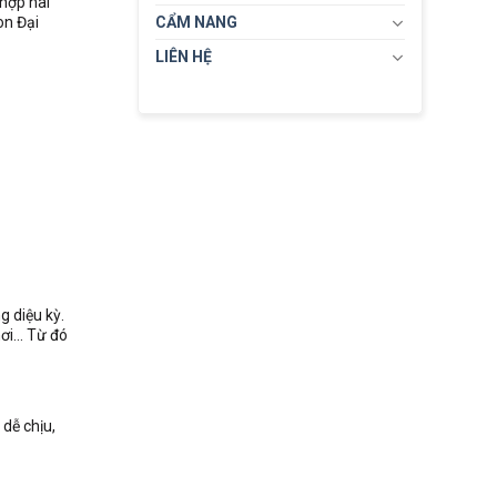
 hợp hài
on Đại
CẨM NANG
LIÊN HỆ
 diệu kỳ.
hơi… Từ đó
dễ chịu,