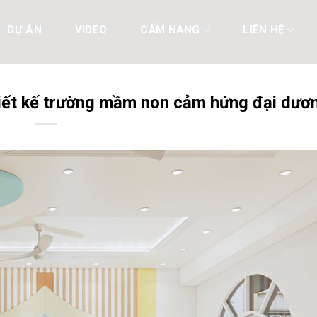
DỰ ÁN
VIDEO
CẨM NANG
LIÊN HỆ
thiết kế trường mầm non cảm hứng đại dươ