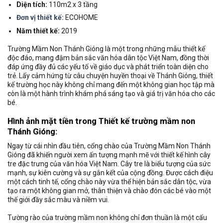
Diện tích:
110m2 x 3 tầng
Đơn vị thiết kế:
ECOHOME
Năm thiết kế:
2019
Trường Mầm Non Thánh Gióng là một trong những mẫu thiết kế
độc đáo, mang đậm bản sắc văn hóa dân tộc Việt Nam, đồng thời
đáp ứng đầy đủ các yếu tố về giáo dục và phát triển toàn diện cho
trẻ. Lấy cảm hứng từ câu chuyện huyền thoại về Thánh Gióng, thiết
kế trường học này không chỉ mang đến một không gian học tập mà
còn là một hành trình khám phá sáng tạo và giá trị văn hóa cho các
bé.
Hình ảnh mặt tiền trong Thiết kế trường mầm non
Thánh Gióng:
Ngay từ cái nhìn đầu tiên, cổng chào của Trường Mầm Non Thánh
Gióng đã khiến người xem ấn tượng mạnh mẽ với thiết kế hình cây
tre đặc trưng của văn hóa Việt Nam. Cây tre là biểu tượng của sức
mạnh, sự kiên cường và sự gắn kết của cộng đồng. Được cách điệu
một cách tinh tế, cổng chào này vừa thể hiện bản sắc dân tộc, vừa
tạo ra một không gian mở, thân thiện và chào đón các bé vào một
thế giới đầy sắc màu và niềm vui.
Tường rào của trường mầm non không chỉ đơn thuần là một cấu