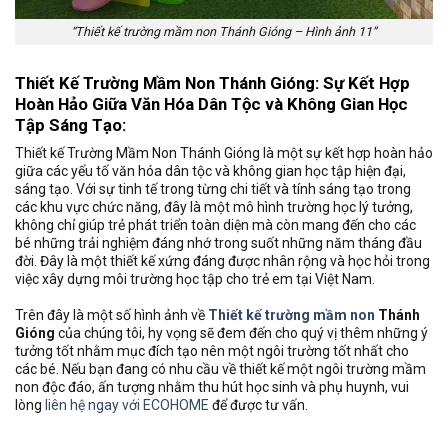
“Thiết kế trường mầm non Thánh Gióng – Hình ảnh 11”
Thiết Kế Trường Mầm Non Thánh Gióng: Sự Kết Hợp
Hoàn Hảo Giữa Văn Hóa Dân Tộc và Không Gian Học
Tập Sáng Tạo:
Thiết kế Trường Mầm Non Thánh Gióng là một sự kết hợp hoàn hảo
giữa các yếu tố văn hóa dân tộc và không gian học tập hiện đại,
sáng tạo. Với sự tinh tế trong từng chi tiết và tính sáng tạo trong
các khu vực chức năng, đây là một mô hình trường học lý tưởng,
không chỉ giúp trẻ phát triển toàn diện mà còn mang đến cho các
bé những trải nghiệm đáng nhớ trong suốt những năm tháng đầu
đời. Đây là một thiết kế xứng đáng được nhân rộng và học hỏi trong
việc xây dựng môi trường học tập cho trẻ em tại Việt Nam.
Trên đây là một số hình ảnh về
Thiết kế trường mầm non
Thánh
Gióng
của chúng tôi, hy vọng sẽ đem đến cho quý vị thêm những ý
tưởng tốt nhằm mục đích tạo nên một ngôi trường tốt nhất cho
các bé. Nếu bạn đang có nhu cầu về thiết kế một ngôi trường mầm
non độc đáo, ấn tượng nhằm thu hút học sinh và phụ huynh, vui
lòng
liên hệ ngay với ECOHOME
để được tư vấn.