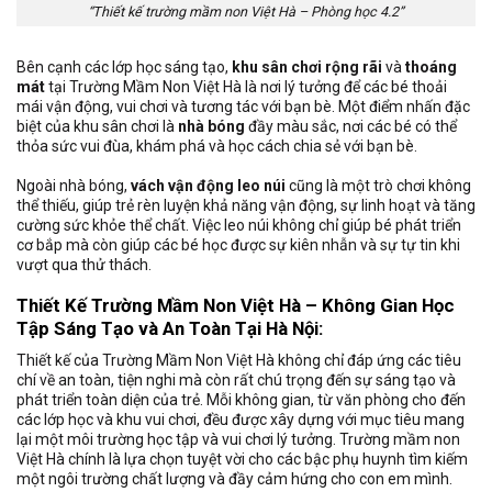
“Thiết kế trường mầm non Việt Hà – Phòng học 4.2”
Bên cạnh các lớp học sáng tạo,
khu sân chơi rộng rãi
và
thoáng
mát
tại Trường Mầm Non Việt Hà là nơi lý tưởng để các bé thoải
mái vận động, vui chơi và tương tác với bạn bè. Một điểm nhấn đặc
biệt của khu sân chơi là
nhà bóng
đầy màu sắc, nơi các bé có thể
thỏa sức vui đùa, khám phá và học cách chia sẻ với bạn bè.
Ngoài nhà bóng,
vách vận động leo núi
cũng là một trò chơi không
thể thiếu, giúp trẻ rèn luyện khả năng vận động, sự linh hoạt và tăng
cường sức khỏe thể chất. Việc leo núi không chỉ giúp bé phát triển
cơ bắp mà còn giúp các bé học được sự kiên nhẫn và sự tự tin khi
vượt qua thử thách.
Thiết Kế Trường Mầm Non Việt Hà – Không Gian Học
Tập Sáng Tạo và An Toàn Tại Hà Nội:
Thiết kế của Trường Mầm Non Việt Hà không chỉ đáp ứng các tiêu
chí về an toàn, tiện nghi mà còn rất chú trọng đến sự sáng tạo và
phát triển toàn diện của trẻ. Mỗi không gian, từ văn phòng cho đến
các lớp học và khu vui chơi, đều được xây dựng với mục tiêu mang
lại một môi trường học tập và vui chơi lý tưởng. Trường mầm non
Việt Hà chính là lựa chọn tuyệt vời cho các bậc phụ huynh tìm kiếm
một ngôi trường chất lượng và đầy cảm hứng cho con em mình.