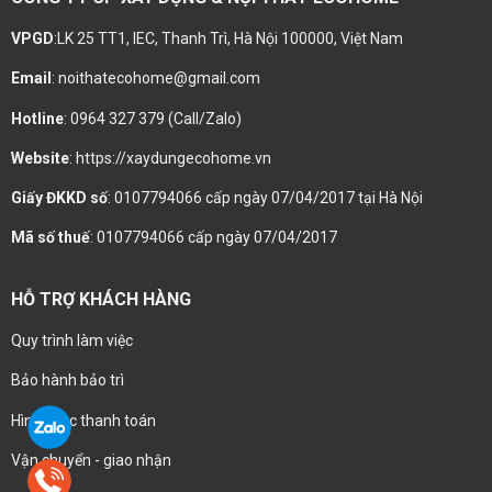
VPGD
:LK 25 TT1, IEC, Thanh Trì, Hà Nội 100000, Việt Nam
Email
: noithatecohome@gmail.com
Hotline
: 0964 327 379 (Call/Zalo)
Website
: https://xaydungecohome.vn
Giấy ĐKKD số
: 0107794066 cấp ngày 07/04/2017 tại Hà Nội
Mã số thuế
: 0107794066 cấp ngày 07/04/2017
HỖ TRỢ KHÁCH HÀNG
Quy trình làm việc
Bảo hành bảo trì
Hình thức thanh toán
Vận chuyển - giao nhận