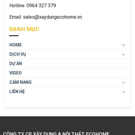
Hotline: 0964 327 379
Email: sales@xaydungecohome.vn
DANH MỤC
HOME
DỊCH VỤ
DỰ ÁN
VIDEO
CẨM NANG
LIÊN HỆ
CÔNG TY CP XÂY DỰNG & NỘI THẤT ECOHOME