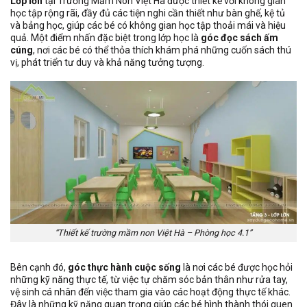
Lớp lớn
tại Trường Mầm Non Việt Hà được thiết kế với không gian
học tập rộng rãi, đầy đủ các tiện nghi cần thiết như bàn ghế, kệ tủ
và bảng học, giúp các bé có không gian học tập thoải mái và hiệu
quả. Một điểm nhấn đặc biệt trong lớp học là
góc đọc sách ấm
cúng
, nơi các bé có thể thỏa thích khám phá những cuốn sách thú
vị, phát triển tư duy và khả năng tưởng tượng.
“Thiết kế trường mầm non Việt Hà – Phòng học 4.1”
Bên cạnh đó,
góc thực hành cuộc sống
là nơi các bé được học hỏi
những kỹ năng thực tế, từ việc tự chăm sóc bản thân như rửa tay,
vệ sinh cá nhân đến việc tham gia vào các hoạt động thực tế khác.
Đây là những kỹ năng quan trọng giúp các bé hình thành thói quen