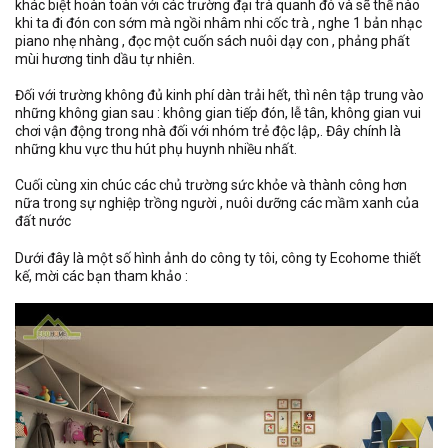
khác biệt hoàn toàn với các trường đại trà quanh đó và sẽ thế nào
khi ta đi đón con sớm mà ngồi nhâm nhi cốc trà , nghe 1 bản nhạc
piano nhẹ nhàng , đọc một cuốn sách nuôi dạy con , phảng phất
mùi hương tinh dầu tự nhiên.
Đối với trường không đủ kinh phí dàn trải hết, thì nên tập trung vào
những không gian sau : không gian tiếp đón, lễ tân, không gian vui
chơi vận động trong nhà đối với nhóm trẻ độc lập,. Đây chính là
những khu vực thu hút phụ huynh nhiều nhất.
Cuối cùng xin chúc các chủ trường sức khỏe và thành công hơn
nữa trong sự nghiệp trồng người , nuôi dưỡng các mầm xanh của
đất nước
Dưới đây là một số hình ảnh do công ty tôi, công ty Ecohome thiết
kế, mời các bạn tham khảo :