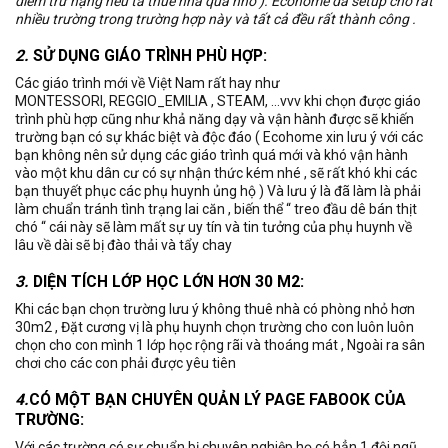
điểm trừ nặng nếu ta thuê nhà quá nhỏ ). Ecohome đã setup cho rất
nhiều trường trong trường hợp này và tất cả đều rất thành công .
2.
SỬ DỤNG GIÁO TRÌNH PHÙ HỢP:
Các giáo trình mới về Việt Nam rất hay như
MONTESSORI, REGGIO_EMILIA , STEAM, …vvv khi chọn được giáo
trình phù hợp cũng như khả năng dạy và vận hành được sẽ khiến
trường bạn có sự khác biệt và độc đáo ( Ecohome xin lưu ý với các
bạn không nên sử dụng các giáo trình quá mới và khó vận hành
vào một khu dân cư có sự nhận thức kém nhé , sẽ rất khó khi các
bạn thuyết phục các phụ huynh ủng hộ ) Và lưu ý là đã làm là phải
làm chuẩn tránh tình trạng lai căn , biến thể “ treo đầu dê bán thịt
chó “ cái này sẽ làm mất sự uy tín và tin tưởng của phụ huynh về
lâu về dài sẽ bị đào thải và tẩy chay
3.
DIỆN TÍCH LỚP HỌC LỚN HƠN 30 M2:
Khi các bạn chọn trường lưu ý không thuê nhà có phòng nhỏ hơn
30m2 , Đặt cương vị là phụ huynh chọn trường cho con luôn luôn
chọn cho con mình 1 lớp học rộng rãi và thoáng mát , Ngoài ra sân
chơi cho các con phải được yêu tiên
4.
CÓ MỘT BẠN CHUYÊN QUẢN LÝ PAGE FABOOK CỦA
TRƯỜNG:
Với các trường có sự chuẩn bị chuyên nghiệp họ có hẳn 1 đội ngũ