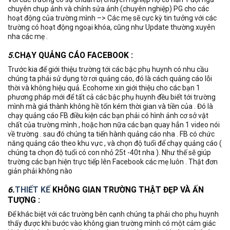
chuyên chụp ảnh và chỉnh sửa ảnh (chuyên nghiệp) PG cho các
hoạt động của trường mình –> Các mẹ sẽ cực kỳ tin tưởng với các
trường có hoạt động ngoại khóa, cũng như Update thường xuyên
nha các mẹ .
5
.CHẠY QUẢNG CÁO FACEBOOK :
Trước kia để giới thiệu trường tới các bậc phụ huynh có nhu cầu
chúng ta phải sử dụng tờ rơi quảng cáo, đó là cách quảng cáo lỗi
thời và không hiệu quả. Ecohome xin giới thiệu cho các bạn 1
phương pháp mới để tất cả các bậc phụ huynh đều biết tới trường
mình mà giá thành không hề tốn kém thời gian và tiền của . Đó là
chạy quảng cáo FB điều kiện các bạn phải có hình ảnh cơ sở vật
chất của trường mình , hoặc hơn nữa các bạn quay hẳn 1 video nói
về trường . sau đó chúng ta tiến hành quảng cáo nha . FB có chức
năng quảng cáo theo khu vực , và chọn độ tuổi để chạy quảng cáo (
chúng ta chọn độ tuổi có con nhỏ 25t -40t nha ). Như thế sẽ giúp
trường các bạn hiện trực tiếp lên Facebook các mẹ luôn . Thật đơn
giản phải không nào
6.
THIẾT KẾ
KHÔNG GIAN TRƯỜNG THẬT ĐẸP VÀ ẤN
TƯỢNG :
Để khác biệt với các trường bên cạnh chúng ta phải cho phụ huynh
thấy được khi bước vào không gian trường mình có một cảm giác