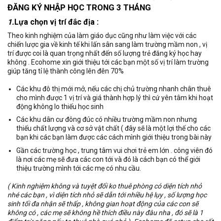
ĐĂNG KÝ NHẬP HỌC TRONG 3 THÁNG
1.
Lựa chọn vị trí đắc địa :
Theo kinh nghiệm của làm giáo dục cũng như làm việc với các
chiến lược gia về kinh tế khi lấn sân sang làm trường mầm non , vị
trí được coi là quan trọng nhất đến số lượng trẻ đăng ký học hay
không . Ecohome xin giới thiệu tới các bạn một số vị trí làm trường
giúp tăng tỉ lệ thành công lên đên 70%
Các khu đô thị mới mở, nếu các chị chủ trường nhanh chân thuê
cho mình được 1 vị trí và giá thành hợp lý thì cứ yên tâm khi hoạt
động không lo thiếu học sinh
Các khu dân cư đông đúc có nhiều trường mầm non nhưng
thiếu chất lượng và cơ sở vật chất ( đây sẽ là một lợi thế cho các
bạn khi các bạn làm được các cách mình giới thiệu trong bài này
Gần các trường học , trung tâm vui chơi trẻ em lớn . công viên đó
là nơi các mẹ sẽ đưa các con tới và đó là cách bạn có thể giới
thiệu trường mình tới các mẹ có nhu cầu.
( Kinh nghiệm không và tuyệt đối ko thuê phòng có diện tích nhỏ
nhé các bạn , vì diện tích nhỏ sẽ dẫn tới nhiều hệ lụy , số lượng học
sinh tối đa nhận sẽ thấp , không gian hoạt động của các con sẽ
không có , các mẹ sẽ không hề thích điều này đâu nha , đó sẽ là 1