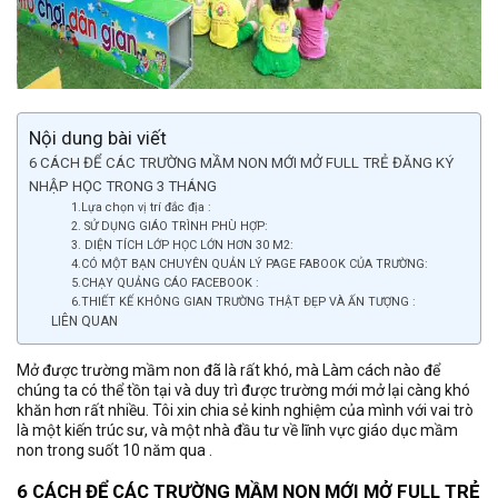
Nội dung bài viết
6 CÁCH ĐỂ CÁC TRƯỜNG MẦM NON MỚI MỞ FULL TRẺ ĐĂNG KÝ
NHẬP HỌC TRONG 3 THÁNG
1.Lựa chọn vị trí đắc địa :
2. SỬ DỤNG GIÁO TRÌNH PHÙ HỢP:
3. DIỆN TÍCH LỚP HỌC LỚN HƠN 30 M2:
4.CÓ MỘT BẠN CHUYÊN QUẢN LÝ PAGE FABOOK CỦA TRƯỜNG:
5.CHẠY QUẢNG CÁO FACEBOOK :
6.THIẾT KẾ KHÔNG GIAN TRƯỜNG THẬT ĐẸP VÀ ẤN TƯỢNG :
LIÊN QUAN
Mở được trường mầm non đã là rất khó, mà Làm cách nào để
chúng ta có thể tồn tại và duy trì được trường mới mở lại càng khó
khăn hơn rất nhiều. Tôi xin chia sẻ kinh nghiệm của mình với vai trò
là một kiến trúc sư, và một nhà đầu tư về lĩnh vực giáo dục mầm
non trong suốt 10 năm qua .
6 CÁCH ĐỂ CÁC TRƯỜNG MẦM NON MỚI MỞ FULL TRẺ