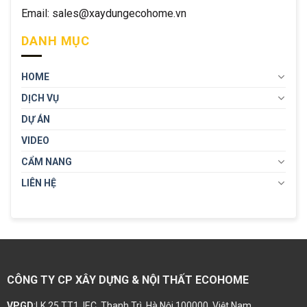
Email: sales@xaydungecohome.vn
DANH MỤC
HOME
DỊCH VỤ
DỰ ÁN
VIDEO
CẨM NANG
LIÊN HỆ
CÔNG TY CP XÂY DỰNG & NỘI THẤT ECOHOME
VPGD
:LK 25 TT1, IEC, Thanh Trì, Hà Nội 100000, Việt Nam