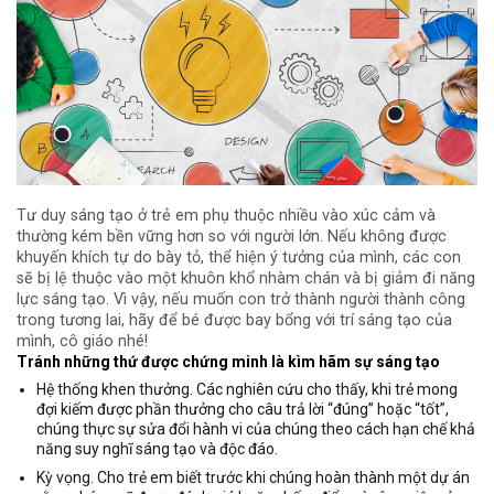
Tư duy sáng tạo ở trẻ em phụ thuộc nhiều vào xúc cảm và
thường kém bền vững hơn so với người lớn. Nếu không được
khuyến khích tự do bày tỏ, thể hiện ý tưởng của mình, các con
sẽ bị lệ thuộc vào một khuôn khổ nhàm chán và bị giảm đi năng
lực sáng tạo. Vì vậy, nếu muốn con trở thành người thành công
trong tương lai, hãy để bé được bay bổng với trí sáng tạo của
mình, cô giáo nhé!
Tránh những thứ được chứng minh là kìm hãm sự sáng tạo
Hệ thống khen thưởng. Các nghiên cứu cho thấy, khi trẻ mong
đợi kiếm được phần thưởng cho câu trả lời “đúng” hoặc “tốt”,
chúng thực sự sửa đổi hành vi của chúng theo cách hạn chế khả
năng suy nghĩ sáng tạo và độc đáo.
Kỳ vọng. Cho trẻ em biết trước khi chúng hoàn thành một dự án