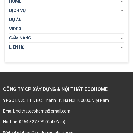
HOME
DỊCH VỤ
DỰ ÁN
VIDEO
CẨM NANG
LIÊN HỆ
CÔNG TY CP XÂY DỰNG & NỘI THẤT ECOHOME
VPGD
:LK 25 TT1, IEC, Thanh Trì, Hà Nội 100000, Việt Nam
Email
: noithatecohome@gmail.com
Hotline
: 0964 327 379 (Call/Zalo)
Website
: https://xaydungecohome.vn