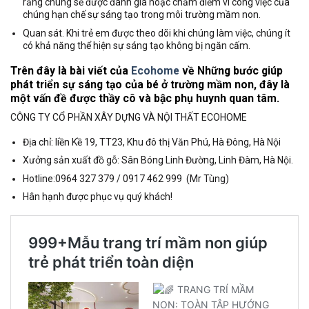
rằng chúng sẽ được đánh giá hoặc chấm điểm vì công việc của
chúng hạn chế sự sáng tạo trong môi trường mầm non.
Quan sát. Khi trẻ em được theo dõi khi chúng làm việc, chúng ít
có khả năng thể hiện sự sáng tạo không bị ngăn cấm.
Trên đây là bài viết của
Ecohome
về Những bước giúp
phát triển sự sáng tạo của bé ở trường mầm non, đây là
một vấn đề được thầy cô và bậc phụ huynh quan tâm.
CÔNG TY CỔ PHẦN XÂY DỰNG VÀ NỘI THẤT ECOHOME
Địa chỉ: liền Kề 19, TT23, Khu đô thị Văn Phú, Hà Đông, Hà Nội
Xưởng sản xuất đồ gỗ: Sân Bóng Linh Đường, Linh Đàm, Hà Nội.
Hotline:0964 327 379 / 0917 462 999 (Mr Tùng)
Hân hạnh được phục vụ quý khách!