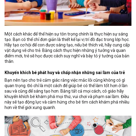
Một cách khác để thể hiện sự tôn trọng chính là thực hiện sự sáng
tạo. Bạn có thể chỉ đơn giản là thiết kế lại vị trí đồ đạc trong lớp học.
Hãy tạo cơ hội để con được sáng tạo, nếu bé thích vẽ, hãy cung cấp
vật dụng vẽ cho trẻ. Bằng cách thực hiện những ý tưởng và quan
điểm mới, trẻ sẽ học được cách suy nghĩ và bày tỏ ý tưởng của bản
thân.
Khuyến khích bé phát huy và chấp nhận những sai lầm của trẻ
Bạn nên tạo cho trẻ cảm giác rằng việc mắc lỗi cũng không có gì
quan trọng. Đó chỉ là một cách để giúp bé có thể làm tốt hơn ở lần
sau và cũng để sáng tạo hơn. Bằng tất cả mọi cách, cô giáo hãy
khuyến khích bé khám phá mọi thứ, vui chơi và phạm sai lầm. Điều
này sẽ tạo động lực và cảm hứng cho bé tìm cách khám phá nhiều
hơn về thế giới xung quanh.