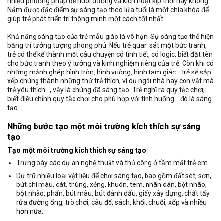
nhiều phương pháp để nuôi dưỡng và kích hoạt kịp thời hay không.
Nắm được đặc điểm sự sáng tạo theo lứa tuổi là một chìa khóa để
giúp trẻ phát triển trí thông minh một cách tốt nhất.
Khả năng sáng tạo của trẻ mẫu giáo là vô hạn. Sự sáng tạo thể hiện
bằng trí tưởng tượng phong phú. Nếu trẻ quan sát một bức tranh,
trẻ có thể kể thành một câu chuyện có tình tiết, có logic, biết đặt tên
cho bức tranh theo ý tưởng và kinh nghiệm riêng của trẻ. Còn khi có
những mảnh ghép hình tròn, hình vuông, hình tam giác… trẻ sẽ sắp
xếp chúng thành những thứ trẻ thích, ví dụ ngôi nhà hay con vật mà
trẻ yêu thích…, vậy là chúng đã sáng tạo. Trẻ nghĩ ra quy tắc chơi,
biết điều chỉnh quy tắc chơi cho phù hợp với tình huống… đó là sáng
tạo.
Những bước tạo một môi trường kích thích sự sáng
tạo
Tạo một môi trường kích thích sự sáng tạo
Trưng bày các dự án nghệ thuật và thủ công ở tầm mắt trẻ em.
Dự trữ nhiều loại vật liệu để chơi sáng tạo, bao gồm đất sét, sơn,
bút chì màu, cát, thùng, xẻng, khuôn, tem, nhãn dán, bột nhão,
bột nhão, phấn, bút màu, bút đánh dấu, giấy xây dựng, chất tẩy
rửa đường ống, trò chơi, câu đố, sách, khối, chuỗi, xốp và nhiều
hơn nữa.