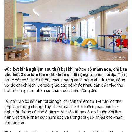
Đúc kết kinh nghiệm sau thất bại khi mở cơ sở mầm non, chị Lan
cho biết 3 sai lầm lớn nhất khiến chị lỗ
nặng
là : chọn sai địa điểm,
cơ sở vật chất thiếu thốn, thiếu phong cách riêng cho trường, cộng
với độ chêch lệch lứa tuổi giữa các bé khác nhau dẫn đến việc thu
hút trẻ cũng như nhân sự chăm sóc thiếu đồng đều.
“Vì mới lập cơ sở nên tôi cứ nghĩ chỉ cần trẻ em từ 1-4 tuổi có thể
gộp vào trông chung. Tuy nhiên, các bé 3-4 tuổi ngoan còn biết
nghe lời. Riêng các bé ở tầm một tuổi rất hay ốm và luôn đòi ẵm
nên việc thuê nhân sự chăm sóc và trông coi gặp nhiều khó khăn”,
chị Lan nói.