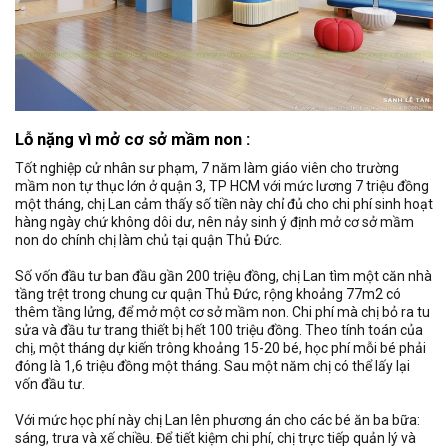
Lỗ nặng vì mở cơ sở mầm non :
Tốt nghiệp cử nhân sư phạm, 7 năm làm giáo viên cho trường
mầm non tự thục lớn ở quận 3, TP HCM với mức lương 7 triệu đồng
một tháng, chị Lan cảm thấy số tiền này chỉ đủ cho chi phí sinh hoạt
hàng ngày chứ không dôi dư, nên nảy sinh ý định mở cơ sở mầm
non do chính chị làm chủ tại quận Thủ Đức.
Số vốn đầu tư ban đầu gần 200 triệu đồng, chị Lan tìm một căn nhà
tầng trệt trong chung cư quận Thủ Đức, rộng khoảng 77m2 có
thêm tầng lửng, để mở một cơ sở mầm non. Chi phí mà chị bỏ ra tu
sửa và đầu tư trang thiết bị hết 100 triệu đồng. Theo tính toán của
chị, một tháng dự kiến trông khoảng 15-20 bé, học phí mỗi bé phải
đóng là 1,6 triệu đồng một tháng. Sau một năm chị có thể lấy lại
vốn đầu tư.
Với mức học phí này chị Lan lên phương án cho các bé ăn ba bữa:
sáng, trưa và xế chiều. Để tiết kiệm chi phí, chị trực tiếp quản lý và