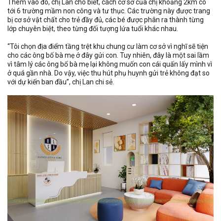
Thêm vào đó, chị Lan cho biết, cách cơ sở của chị khoảng 2km có
tới 6 trường mầm non công và tư thục. Các trường này được trang
bị cơ sở vật chất cho trẻ đầy đủ, các bé được phân ra thành từng
lớp chuyên biệt, theo từng đối tượng lứa tuổi khác nhau.
“Tôi chọn địa điểm tầng trệt khu chung cư làm cơ sở vì nghĩ sẽ tiện
cho các ông bố bà mẹ ở đây gửi con. Tuy nhiên, đây là một sai lầm
vì tâm lý các ông bố bà mẹ lại không muốn con cái quấn lấy mình vì
ở quá gần nhà. Do vậy, việc thu hút phụ huynh gửi trẻ không đạt so
với dự kiến ban đầu”, chị Lan chi sẻ.