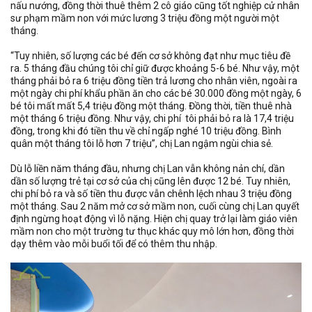
nấu nướng, đồng thời thuê thêm 2 cô giáo cũng tốt nghiệp cử nhân
sư phạm mầm non với mức lương 3 triệu đồng một người một
tháng.
“Tuy nhiên, số lượng các bé đến cơ sở không đạt như mục tiêu đề
ra. 5 tháng đầu chúng tôi chỉ giữ được khoảng 5-6 bé. Như vậy, một
tháng phải bỏ ra 6 triệu đồng tiền trả lương cho nhân viên, ngoài ra
một ngày chi phí khẩu phần ăn cho các bé 30.000 đồng một ngày, 6
bé tôi mất mất 5,4 triệu đồng một tháng. Đồng thời, tiền thuê nhà
một tháng 6 triệu đồng. Như vậy, chi phí tôi phải bỏ ra là 17,4 triệu
đồng, trong khi đó tiền thu về chỉ ngấp nghé 10 triệu đồng. Bình
quân một tháng tôi lỗ hơn 7 triệu”, chị Lan ngậm ngùi chia sẻ.
Dù lỗ liền năm tháng đầu, nhưng chị Lan vẫn không nản chí, dần
dần số lượng trẻ tại cơ sở của chị cũng lên được 12 bé. Tuy nhiên,
chi phí bỏ ra và số tiền thu được vẫn chênh lệch nhau 3 triệu đồng
một tháng. Sau 2 năm mở cơ sở mầm non, cuối cùng chị Lan quyết
định ngừng hoạt động vì lỗ nặng. Hiện chị quay trở lại làm giáo viên
mầm non cho một trường tư thục khác quy mô lớn hơn, đồng thời
dạy thêm vào mỗi buổi tối để có thêm thu nhập.