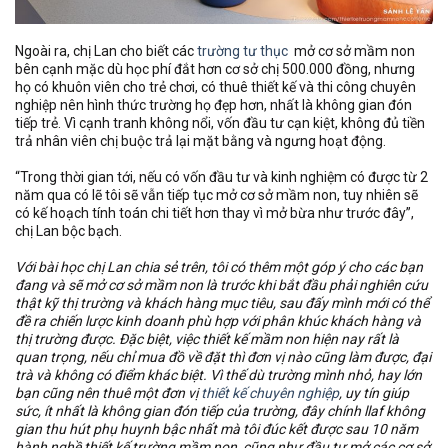
Ngoài ra, chị Lan cho biết các
trường tư thục
mở cơ sở mầm non
bên cạnh mặc dù học phí đắt hơn cơ sở chị 500.000 đồng, nhưng
họ có khuôn viên cho trẻ chơi, có thuê thiết kế và thi công chuyên
nghiệp nên hình thức trường họ đẹp hơn, nhất là không gian đón
tiếp trẻ. Vì cạnh tranh không nổi, vốn đầu tư cạn kiệt, không đủ tiền
trả nhân viên chị buộc trả lại mặt bằng và ngưng hoạt động.
“Trong thời gian tới, nếu có vốn đầu tư và kinh nghiệm có được từ 2
năm qua có lẽ tôi sẽ vẫn tiếp tục mở cơ sở mầm non, tuy nhiên sẽ
có kế hoạch tính toán chi tiết hơn thay vì mở bừa như trước đây”,
chị Lan bộc bạch.
Với bài học chị Lan chia sẻ trên, tôi có thêm một góp ý cho các bạn
đang và sẽ mở cơ sở mầm non là trước khi bắt đầu phải nghiên cứu
thật kỹ thị trường và khách hàng mục tiêu, sau đấy mình mới có thể
đề ra chiến lược kinh doanh phù hợp với phân khúc khách hàng và
thị trường được. Đặc biệt, việc thiết kế mầm non hiện nay rất là
quan trọng, nếu chỉ mua đồ về đặt thì đơn vị nào cũng làm được, đại
trà và không có điểm khác biệt. Vì thế dù trường mình nhỏ, hay lớn
bạn cũng nên thuê một đơn vị
thiết kế chuyên nghiệp
, uy tín giúp
sức, ít nhất là không gian đón tiếp của trường, đây chính llaf không
gian thu hút phụ huynh bậc nhất mà tôi đúc kết được sau 10 năm
hành nghề thiết kế trường mầm non, cũng như đầu tư mở các cơ sở