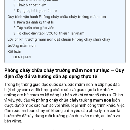
3. Thiết bị thoát hiểm
4. Dụng cụ hỗ trợ sơ tán trẻ
Quy trình vận hành Phòng cháy chữa cháy trường mầm non
1. Kiểm tra định kỳ thiết bị
2. Tập huấn cho giáo viên
3. Tổ chức diễn tập PCCC tối thiểu 1 lần/năm
Lợi ích khi trường mầm non đạt chuẩn Phòng cháy chữa cháy
trường mầm non
Kết luận
LIÊN QUAN
Phòng cháy chữa cháy trường mầm non tư thục – Quy
định đầy đủ và hướng dẫn áp dụng thực tế
Trong hệ thống giáo dục quốc dân, bậc mầm non là cấp học đặc
biệt nhạy cảm vì đối tượng chăm sóc và giáo dục là trẻ nhỏ –
những em bé chưa có kỹ năng tự bảo vệ khi có sự cố xảy ra. Chính
vì vậy, yêu cầu về
phòng cháy chữa cháy trường mầm non
luôn
được đặt ở mức cao hơn so với nhiều loại hình công trình khác. Việc
đảm bảo an toàn cháy nổ không chỉ là yêu cầu pháp lý mà còn là
bước nền để xây dựng môi trường giáo dục văn minh, an toàn và
bền vững.