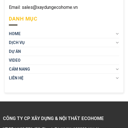
Email: sales@xaydungecohome.vn
DANH MỤC
HOME
DỊCH VỤ
DỰ ÁN
VIDEO
CẨM NANG
LIÊN HỆ
CÔNG TY CP XÂY DỰNG & NỘI THẤT ECOHOME