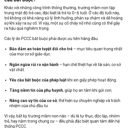
Khác với những công trình thông thường, trường mầm non tập
trung mật độ trẻ cao, đặc biệt là trẻ từ 0–6 tuổi. Ở các độ tuổi này,
trẻ không có khả năng xử lý tình huống, phản xạ chậm và dễ hoảng
sợ khi xảy ra sự cố. Vì vậy, một sự cố cháy nổ nhỏ cũng có thể gây
ra hậu quả nghiêm trọng.
Các lý do PCCC bắt buộc phải được ưu tiên hàng đầu:
Bảo đảm an toàn tuyệt đối cho trẻ
– mục tiêu quan trọng nhất
của mọi cơ sở giáo dục.
Ngăn ngừa rủi ro vận hành
– hạn chế thiệt hại về tài sản, cơ sở
vật chất.
Yêu cầu bắt buộc của pháp luật
khi xin giấy phép hoạt động.
Tăng niềm tin của phụ huynh
, giúp họ an tâm khi gửi con.
Nâng cao uy tín của cơ sở
, thể hiện sự chuyên nghiệp và trách
nhiệm của chủ đầu tư.
Vì vậy, bất kỳ trường mầm non nào – dù là tư thục, độc lập, nhóm
trẻ, hay nằm trong chung cư – đều phải đặc biệt quan tâm đến hệ
thống PCCC.