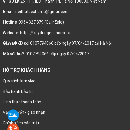
VPGD
:LK 25 TT1, IEC, Thanh Trì, Hà Nội 100000, Việt Nam
Email
: noithatecohome@gmail.com
Hotline
: 0964 327 379 (Call/Zalo)
Website
: https://xaydungecohome.vn
Giấy ĐKKD số
: 0107794066 cấp ngày 07/04/2017 tại Hà Nội
Mã số thuế
: 0107794066 cấp ngày 07/04/2017
HỖ TRỢ KHÁCH HÀNG
Quy trình làm việc
Bảo hành bảo trì
Hình thức thanh toán
Vận chuyển - giao nhận
Chính sách bảo mật