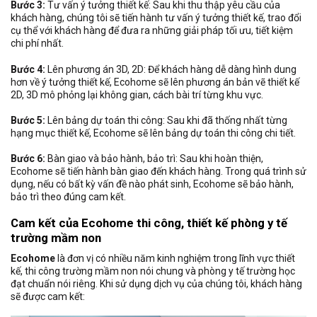
Bước 3:
Tư vấn ý tưởng thiết kế: Sau khi thu thập yêu cầu của
khách hàng, chúng tôi sẽ tiến hành tư vấn ý tưởng thiết kế, trao đổi
cụ thể với khách hàng để đưa ra những giải pháp tối ưu, tiết kiệm
chi phí nhất.
Bước 4:
Lên phương án 3D, 2D: Để khách hàng dễ dàng hình dung
hơn về ý tưởng thiết kế, Ecohome sẽ lên phương án bản vẽ thiết kế
2D, 3D mô phỏng lại không gian, cách bài trí từng khu vực.
Bước 5:
Lên bảng dự toán thi công: Sau khi đã thống nhất từng
hạng mục thiết kế, Ecohome sẽ lên bảng dự toán thi công chi tiết.
Bước 6:
Bàn giao và bảo hành, bảo trì: Sau khi hoàn thiện,
Ecohome sẽ tiến hành bàn giao đến khách hàng. Trong quá trình sử
dụng, nếu có bất kỳ vấn đề nào phát sinh, Ecohome sẽ bảo hành,
bảo trì theo đúng cam kết.
Cam kết của Ecohome thi công, thiết kế phòng y tế
trường mầm non
Ecohome
là đơn vị có nhiều năm kinh nghiệm trong lĩnh vực thiết
kế, thi công trường mầm non nói chung và phòng y tế trường học
đạt chuẩn nói riêng. Khi sử dụng dịch vụ của chúng tôi, khách hàng
sẽ được cam kết: