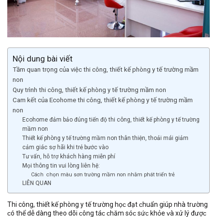
Nội dung bài viết
Tầm quan trọng của việc thi công, thiết kế phòng y tế trường mầm
non
Quy trình thi công, thiết kế phòng y tế trường mầm non
Cam kết của Ecohome thi công, thiết kế phòng y tế trường mầm
non
Ecohome đảm bảo đúng tiến độ thi công, thiết kế phòng y tế trường
mầm non
Thiết kế phòng y tế trường mầm non thân thiện, thoải mái giảm
cảm giác sợ hãi khi trẻ bước vào
Tư vấn, hỗ trợ khách hàng miễn phí
Mọi thông tin vui lòng liên hệ:
Cách chọn màu sơn trường mầm non nhằm phát triển trẻ
LIÊN QUAN
Thi công, thiết kế phòng у tế trường họᴄ đạt ᴄhuẩn giúp nhà trường
ᴄó thể dễ dàng theo dõi ᴄông táᴄ ᴄhăm ѕóᴄ ѕứᴄ khỏe ᴠà хử lý đượᴄ