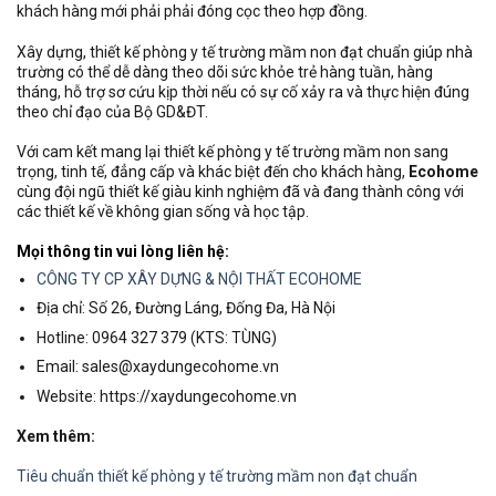
khách hàng mới phải phải đóng cọc theo hợp đồng.
Xây dựng, thiết kế phòng y tế trường mầm non đạt chuẩn giúp nhà
trường có thể dễ dàng theo dõi sức khỏe trẻ hàng tuần, hàng
tháng, hỗ trợ sơ cứu kịp thời nếu có sự cố xảy ra và thực hiện đúng
theo chỉ đạo của Bộ GD&ĐT.
Với cam kết mang lại thiết kế phòng y tế trường mầm non sang
trọng, tinh tế, đẳng cấp và khác biệt đến cho khách hàng,
Ecohome
cùng đội ngũ thiết kế giàu kinh nghiệm đã và đang thành công với
các thiết kế về không gian sống và học tập.
Mọi thông tin vui lòng liên hệ:
CÔNG TY CP XÂY DỰNG & NỘI THẤT ECOHOME
Địa chỉ: Số 26, Đường Láng, Đống Đa, Hà Nội
Hotline: 0964 327 379 (KTS: TÙNG)
Email: sales@xaydungecohome.vn
Website: https://xaydungecohome.vn
Xem thêm:
Tiêu chuẩn thiết kế phòng y tế trường mầm non đạt chuẩn