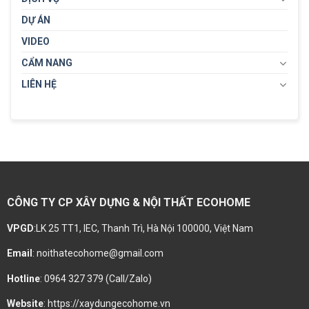
DỰ ÁN
VIDEO
CẨM NANG
LIÊN HỆ
CÔNG TY CP XÂY DỰNG & NỘI THẤT ECOHOME
VPGD
:LK 25 TT1, IEC, Thanh Trì, Hà Nội 100000, Việt Nam
Email
: noithatecohome@gmail.com
Hotline
: 0964 327 379 (Call/Zalo)
Website
: https://xaydungecohome.vn