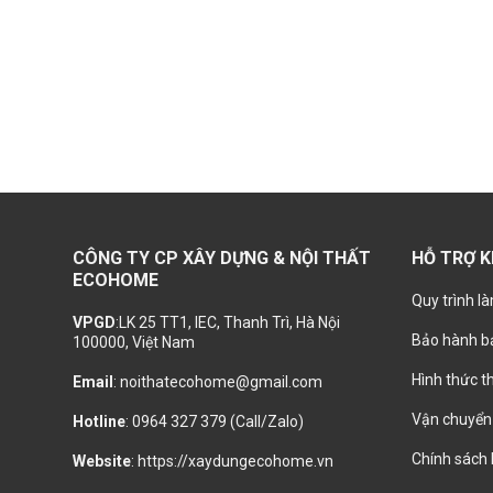
CÔNG TY CP XÂY DỰNG & NỘI THẤT
HỖ TRỢ 
ECOHOME
Quy trình là
VPGD
:LK 25 TT1, IEC, Thanh Trì, Hà Nội
Bảo hành bả
100000, Việt Nam
Hình thức t
Email
: noithatecohome@gmail.com
Vận chuyển 
Hotline
: 0964 327 379 (Call/Zalo)
Chính sách
Website
: https://xaydungecohome.vn