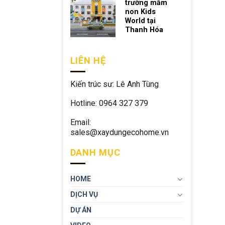
trường mầm
non Kids
World tại
Thanh Hóa
LIÊN HỆ
Kiến trúc sư: Lê Anh Tùng
Hotline: 0964 327 379
Email:
sales@xaydungecohome.vn
DANH MỤC
HOME
DỊCH VỤ
DỰ ÁN