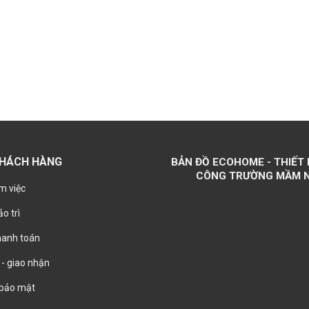
KHÁCH HÀNG
BẢN ĐỒ ECOHOME - THIẾT 
CÔNG TRƯỜNG MẦM 
m việc
o trì
hanh toán
- giao nhận
 bảo mật