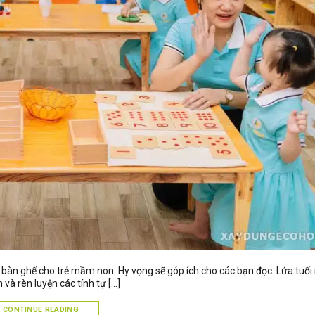
ọn bàn ghế cho trẻ mầm non. Hy vọng sẽ góp ích cho các bạn đọc. Lứa tu
 và rèn luyện các tính tự […]
CONTINUE READING
→