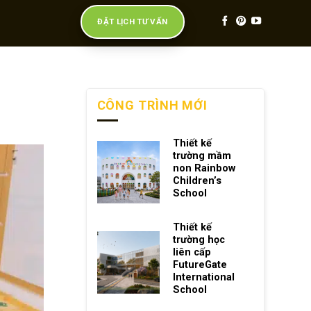
ĐẶT LỊCH TƯ VẤN
CÔNG TRÌNH MỚI
Thiết kế
trường mầm
non Rainbow
Children’s
School
Thiết kế
trường học
liên cấp
FutureGate
International
School