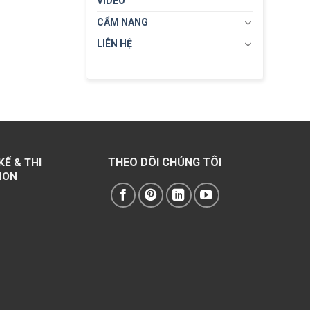
VIDEO
CẨM NANG
LIÊN HỆ
THEO DÕI CHÚNG TÔI
KẾ & THI
NON