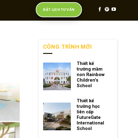
ĐẶT LỊCH TƯ VẤN
CÔNG TRÌNH MỚI
Thiết kế
trường mầm
non Rainbow
Children’s
School
Thiết kế
trường học
liên cấp
FutureGate
International
School