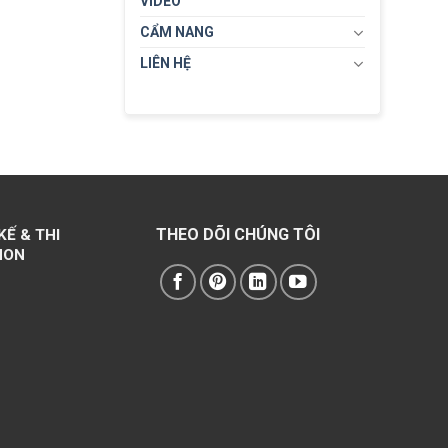
VIDEO
CẨM NANG
LIÊN HỆ
THEO DÕI CHÚNG TÔI
KẾ & THI
NON