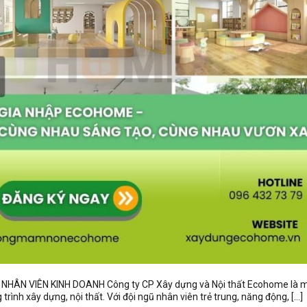
N VIÊN KINH DOANH Công ty CP Xây dựng và Nội thất Ecohome là m
 trình xây dựng, nội thất. Với đội ngũ nhân viên trẻ trung, năng động, […]