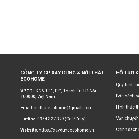
CÔNG TY CP XÂY DỰNG & NỘI THẤT
HỖ TRỢ 
ECOHOME
Quy trình là
VPGD
:LK 25 TT1, IEC, Thanh Trì, Hà Nội
Bảo hành bả
100000, Việt Nam
Hình thức t
Email
: noithatecohome@gmail.com
Vận chuyển 
Hotline
: 0964 327 379 (Call/Zalo)
Chính sách
Website
: https://xaydungecohome.vn