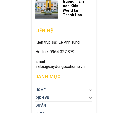
trường mầm
non Kids
World tại
Thanh Hóa
LIÊN HỆ
Kiến trúc sư: Lê Anh Tùng
Hotline: 0964 327 379
Email:
sales@xaydungecohome.vn
DANH MỤC
HOME
DỊCH VỤ
DỰ ÁN