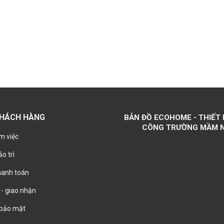
KHÁCH HÀNG
BẢN ĐỒ ECOHOME - THIẾT 
CÔNG TRƯỜNG MẦM 
m việc
o trì
hanh toán
- giao nhận
 bảo mật