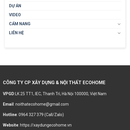
DỰ ÁN
VIDEO
CẨM NANG
LIÊN HỆ
CÔNG TY CP XÂY DỰNG & NỘI THẤT ECOHOME
VPGD
:LK 25 TT1, IEC, Thanh Trì, Hà Nội 100000, Việt Nam
Email
: noithatecohome@gmail.com
Hotline
: 0964 327 379 (Call/Zalo)
Website
: https://xaydungecohome.vn