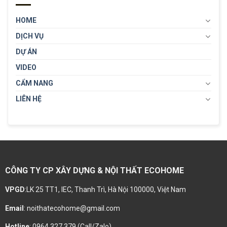
HOME
DỊCH VỤ
DỰ ÁN
VIDEO
CẨM NANG
LIÊN HỆ
CÔNG TY CP XÂY DỰNG & NỘI THẤT ECOHOME
VPGD
:LK 25 TT1, IEC, Thanh Trì, Hà Nội 100000, Việt Nam
Email
: noithatecohome@gmail.com
Hotline
: 0964 327 379 (Call/Zalo)