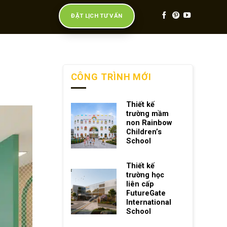
ĐẶT LỊCH TƯ VẤN
CÔNG TRÌNH MỚI
Thiết kế
trường mầm
non Rainbow
Children’s
School
Thiết kế
trường học
liên cấp
FutureGate
International
School