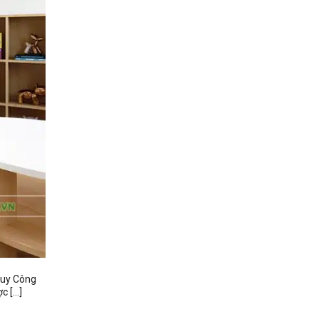
 Huy Công
c […]