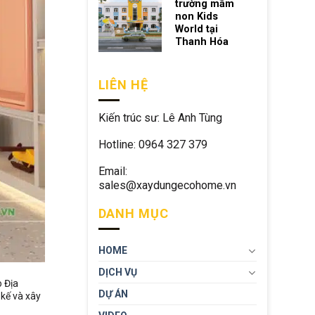
trường mầm
non Kids
World tại
Thanh Hóa
LIÊN HỆ
Kiến trúc sư: Lê Anh Tùng
Hotline: 0964 327 379
Email:
sales@xaydungecohome.vn
DANH MỤC
HOME
DỊCH VỤ
 Địa
DỰ ÁN
kế và xây