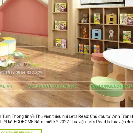
on Tum Thông tin về Thư viện thiếu nhi Let’s Read: Chủ đầu tư: Anh Trần
hiết kế: ECOHOME Năm thiết kế: 2022 Thư viện Let’s Read là thư viện đượ
CONTINUE READING
→