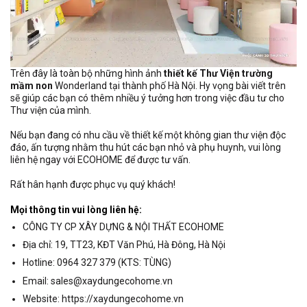
Trên đây là toàn bộ những hình ảnh
thiết kế Thư Viện trường
mầm non
Wonderland tại thành phố Hà Nội. Hy vọng bài viết trên
sẽ giúp các bạn có thêm nhiều ý tưởng hơn trong việc đầu tư cho
Thư viện của mình.
Nếu bạn đang có nhu cầu về thiết kế một không gian thư viện độc
đáo, ấn tượng nhằm thu hút các bạn nhỏ và phụ huynh, vui lòng
liên hệ ngay với ECOHOME để được tư vấn.
Rất hân hạnh được phục vụ quý khách!
Mọi thông tin vui lòng liên hệ:
CÔNG TY CP XÂY DỰNG & NỘI THẤT ECOHOME
Địa chỉ: 19, TT23, KĐT Văn Phú, Hà Đông, Hà Nội
Hotline: 0964 327 379 (KTS: TÙNG)
Email: sales@xaydungecohome.vn
Website: https://xaydungecohome.vn