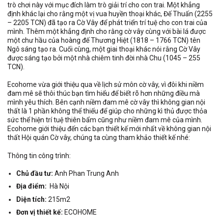
trò chơi này với mục đích làm trò giải trí cho con trai. Một khẳng
định khác lại cho rằng một vị vua huyền thoại khác, Đế Thuấn (2255
– 2205 TCN) đã tạo ra Cờ Vây để phát triển trí tuệ cho con trai của
mình. Thêm một khẳng định cho rằng cờ vây cùng với bài lá được
một chư hầu của hoàng đế Thương Hiệt (1818 – 1766 TCN) tên
Ngô sáng tạo ra. Cuối cùng, một giai thoại khác nói rằng Cờ Vây
được sáng tạo bởi một nhà chiêm tinh đời nhà Chu (1045 – 255
TCN).
Ecohome vừa giới thiệu qua về lịch sử môn cờ vây, vì đôi khi niềm
đam mê sẽ thôi thúc bạn tìm hiểu để biết rõ hơn những điều mà
mình yêu thích. Bên cạnh niềm đam mê cờ vây thì không gian nội
thất là 1 phần không thể thiếu để giúp cho những kì thủ được thỏa
sức thể hiện trí tuệ thiên bẩm cũng như niềm đam mê của mình.
Ecohome giới thiệu đến các bạn thiết kế mới nhất về không gian nội
thất Hội quán Cờ vây, chúng ta cùng tham khảo thiết kế nhé:
Thông tin công trình:
Chủ đầu tư:
Anh Phan Trung Anh
Địa điểm:
Hà Nội
Diện tích:
215m2
Đơn vị thiết kế:
ECOHOME