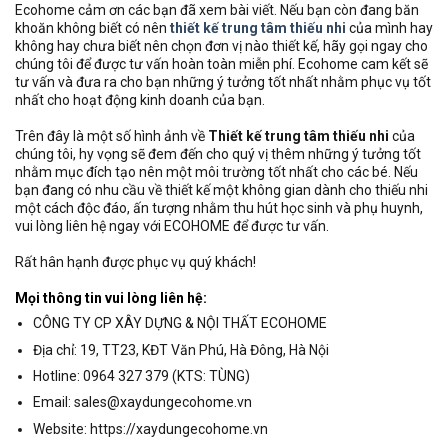
Ecohome cảm ơn các bạn đã xem bài viết. Nếu bạn còn đang băn
khoăn không biết có nên
thiết kế trung tâm thiếu nhi
của mình hay
không hay chưa biết nên chọn đơn vị nào thiết kế, hãy gọi ngay cho
chúng tôi để được tư vấn hoàn toàn miễn phí. Ecohome cam kết sẽ
tư vấn và đưa ra cho bạn những ý tưởng tốt nhất nhằm phục vụ tốt
nhất cho hoạt động kinh doanh của bạn.
Trên đây là một số hình ảnh về
Thiết kế trung tâm thiếu nhi
của
chúng tôi, hy vọng sẽ đem đến cho quý vị thêm những ý tưởng tốt
nhằm mục đích tạo nên một môi trường tốt nhất cho các bé. Nếu
bạn đang có nhu cầu về thiết kế một không gian dành cho thiếu nhi
một cách độc đáo, ấn tượng nhằm thu hút học sinh và phụ huynh,
vui lòng liên hệ ngay với ECOHOME để được tư vấn.
Rất hân hạnh được phục vụ quý khách!
Mọi thông tin vui lòng liên hệ:
CÔNG TY CP XÂY DỰNG & NỘI THẤT ECOHOME
Địa chỉ: 19, TT23, KĐT Văn Phú, Hà Đông, Hà Nội
Hotline: 0964 327 379 (KTS: TÙNG)
Email: sales@xaydungecohome.vn
Website: https://xaydungecohome.vn