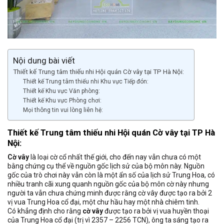
Nội dung bài viết
Thiết kế Trung tâm thiếu nhi Hội quán Cờ vây tại TP Hà Nội:
Thiết kế Trung tâm thiếu nhi Khu vực Tiếp đón:
Thiết kế Khu vực Văn phòng:
Thiết kế Khu vực Phòng chơi:
Mọi thông tin vui lòng liên hệ:
Thiết kế Trung tâm thiếu nhi
Hội quán Cờ vây tại TP Hà
Nội:
Cờ vây
là loại cờ cổ nhất thế giới, cho đến nay vẫn chưa có một
bằng chứng cụ thể về nguồn gốc lịch sử của bộ môn này. Nguồn
gốc của trò chơi này vẫn còn là một ẩn số của lịch sử Trung Hoa, có
nhiều tranh cãi xung quanh nguồn gốc của bộ môn cờ này nhưng
người ta vẫn chưa chứng minh được rằng cờ vây được tạo ra bởi 2
vị vua Trung Hoa cổ đại, một chư hầu hay một nhà chiêm tinh.
Có khẳng định cho rằng
cờ vây
được tạo ra bởi vị vua huyền thoại
của Trung Hoa cổ đại (trị vì 2357 – 2256 TCN), ông ta sáng tạo ra