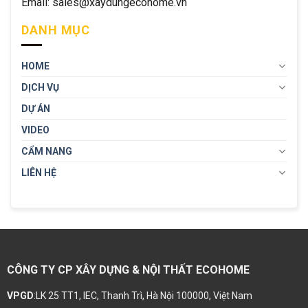
Email: sales@xaydungecohome.vn
DANH MỤC
HOME
DỊCH VỤ
DỰ ÁN
VIDEO
CẨM NANG
LIÊN HỆ
CÔNG TY CP XÂY DỰNG & NỘI THẤT ECOHOME
VPGD
:LK 25 TT1, IEC, Thanh Trì, Hà Nội 100000, Việt Nam