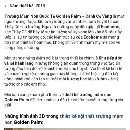
Năm thiết kế:
2018
Trường Mầm Non Quốc Tế Golden Palm – Cành Cọ Vàng
là một
ngôi trường được đầu tư kỹ lưỡng với rất nhiều tâm huyết từ các
Thầy Cô chủ trường. Ngay từ những ngày đầu gặp gỡ
Ecohome
,
các Thầy Cô đã bày tỏ sự tin tưởng và kỳ vọng lớn vào đối tác này.
Đáp lại sự tin tưởng đó, các Kiến trúc sư của
Ecohome
đã mang
đến một thiết kế hoàn hảo, không chỉ về tính thẩm mỹ mà còn về
công năng sử dụng.
Một trong những điểm nổi bật trong thiết kế chính là
Khu tiếp đón
và lối hành lang
, những không gian quan trọng trong việc tạo ấn
tượng đầu tiên đối với khách mời và phụ huynh. Với thiết kế tinh tế
và chuyên nghiệp, không gian này không chỉ thể hiện sự đón tiếp
nồng nhiệt mà còn tạo ra một môi trường học tập và làm việc lý
tưởng cho các em nhỏ.
Mời bạn cùng khám phá thêm về
thiết kế trường mầm non
Golden Palm
để cảm nhận sự đầu tư và tâm huyết trong từng chi
tiết!
Những hình ảnh 3D trong
thiết kế nội thất trường mầm
non
Golden Palm: