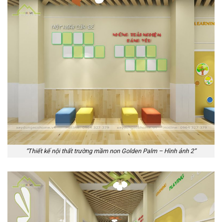
“Thiết kế nội thất trường mầm non Golden Palm – Hình ảnh 2”