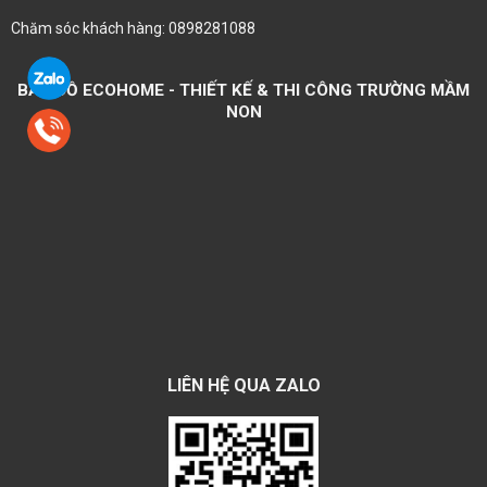
Chăm sóc khách hàng: 0898281088
BẢN ĐỒ ECOHOME - THIẾT KẾ & THI CÔNG TRƯỜNG MẦM
NON
LIÊN HỆ QUA ZALO