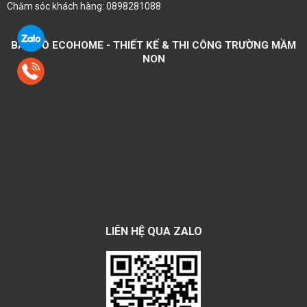
Chăm sóc khách hàng: 0898281088
BẢN ĐỒ ECOHOME - THIẾT KẾ & THI CÔNG TRƯỜNG MẦM
NON
LIÊN HỆ QUA ZALO