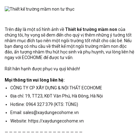
Trên đây là một số hình ảnh về
Thiết kế trường mầm non
của
chúng tôi, hy vọng sẽ đem đến cho quý vị thêm những ý tưởng tốt
nhằm mục đích tạo nên một ngôi trường tốt nhất cho các bé. Nếu
bạn đang có nhu cầu về thiết kế một ngôi trường mầm non độc
đáo, ấn tượng nhằm thu hút học sinh và phụ huynh, vui lòng liên hệ
ngay với ECOHOME để được tư vấn.
Rất hân hạnh được phục vụ quý khách!
Mọi thông tin vui lòng liên hệ:
CÔNG TY CP XÂY DỰNG & NỘI THẤT ECOHOME
Địa chỉ: 19, TT23, KĐT Văn Phú, Hà Đông, Hà Nội
Hotline: 0964 327 379 (KTS: TÙNG)
Email: sales@xaydungecohome.vn
Website: https://xaydungecohome.vn
— — — — — — — — — — — — — — — — — —