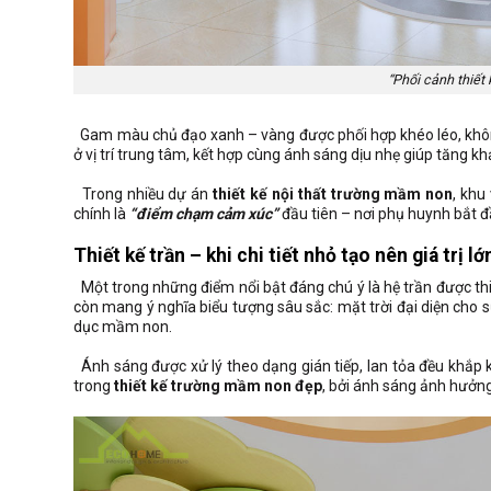
“Phối cảnh thiết
Gam màu chủ đạo xanh – vàng được phối hợp khéo léo, không 
ở vị trí trung tâm, kết hợp cùng ánh sáng dịu nhẹ giúp tăng 
Trong nhiều dự án
thiết kế nội thất trường mầm non
, khu
chính là
“điểm chạm cảm xúc”
đầu tiên – nơi phụ huynh bắt 
Thiết kế trần – khi chi tiết nhỏ tạo nên giá trị lớ
Một trong những điểm nổi bật đáng chú ý là hệ trần được thiết 
còn mang ý nghĩa biểu tượng sâu sắc: mặt trời đại diện cho 
dục mầm non.
Ánh sáng được xử lý theo dạng gián tiếp, lan tỏa đều khắp 
trong
thiết kế trường mầm non đẹp
, bởi ánh sáng ảnh hưởng