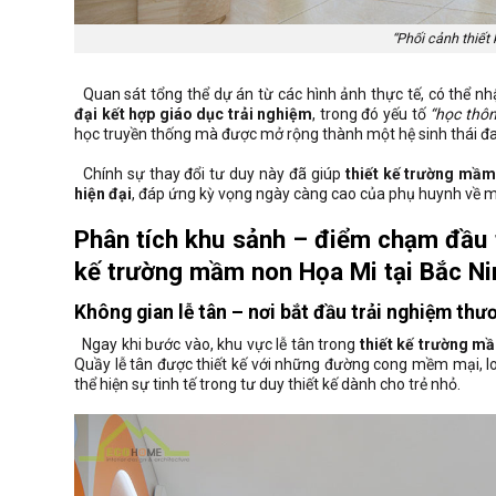
“Phối cảnh thiết
Quan sát tổng thể dự án từ các hình ảnh thực tế, có thể n
đại kết hợp giáo dục trải nghiệm
, trong đó yếu tố
“học thôn
học truyền thống mà được mở rộng thành một hệ sinh thái đa c
Chính sự thay đổi tư duy này đã giúp
thiết kế trường mầ
hiện đại
, đáp ứng kỳ vọng ngày càng cao của phụ huynh về mô
Phân tích khu sảnh – điểm chạm đầu t
kế trường mầm non Họa Mi tại Bắc Ni
Không gian lễ tân – nơi bắt đầu trải nghiệm thư
Ngay khi bước vào, khu vực lễ tân trong
thiết kế trường m
Quầy lễ tân được thiết kế với những đường cong mềm mại, lo
thể hiện sự tinh tế trong tư duy thiết kế dành cho trẻ nhỏ.