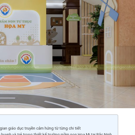
ian giáo dục truyền cảm hứng từ từng chi tiết
 huynh và trẻ trong thiết kế trường mầm non Họa Mi tại Bắc Ninh