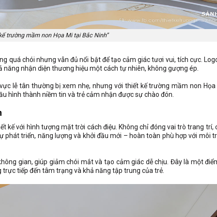
 kế trường mầm non Họa Mi tại Bắc Ninh”
quá chói nhưng vẫn đủ nổi bật để tạo cảm giác tươi vui, tích cực. Log
khả năng nhận diện thương hiệu một cách tự nhiên, không gượng ép.
 vực lễ tân thường bị xem nhẹ, nhưng với thiết kế trường mầm non Họa M
đầu hình thành niềm tin và trẻ cảm nhận được sự chào đón.
n
kế với hình tượng mặt trời cách điệu. Không chỉ đóng vai trò trang trí, c
sự phát triển, năng lượng và khởi đầu mới – hoàn toàn phù hợp với môi t
không gian, giúp giảm chói mắt và tạo cảm giác dễ chịu. Đây là một điể
 trực tiếp đến tâm trạng và khả năng tập trung của trẻ.