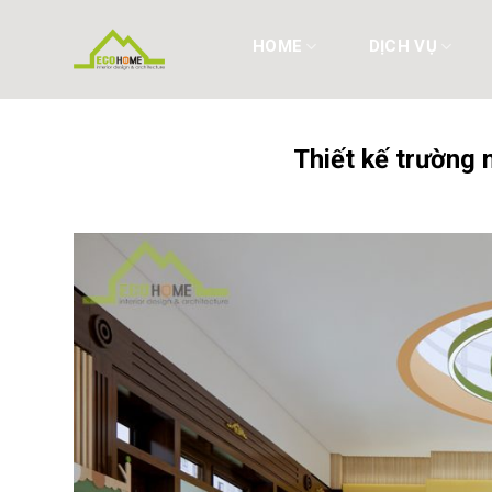
Skip
to
HOME
DỊCH VỤ
content
Thiết kế trường