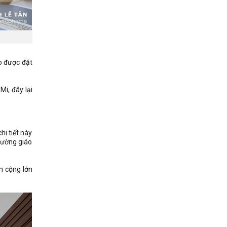
o được đặt
i, đây lại
hi tiết này
rường giáo
m cộng lớn