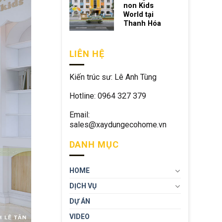
non Kids
World tại
Thanh Hóa
LIÊN HỆ
Kiến trúc sư: Lê Anh Tùng
Hotline: 0964 327 379
Email:
sales@xaydungecohome.vn
DANH MỤC
HOME
DỊCH VỤ
DỰ ÁN
VIDEO