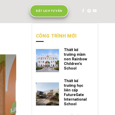
ĐẶT LỊCH TƯ VẤN
CÔNG TRÌNH MỚI
Thiết kế
trường mầm
non Rainbow
Children’s
School
Thiết kế
trường học
liên cấp
FutureGate
International
School