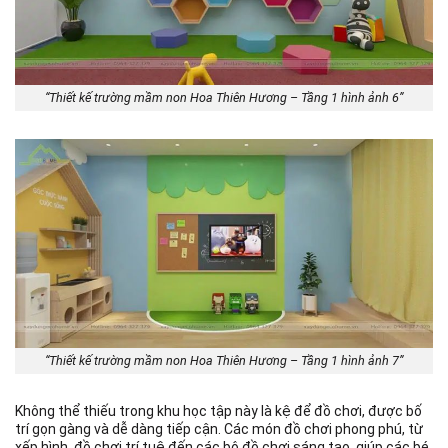
“Thiết kế trường mầm non Hoa Thiên Hương – Tầng 1 hình ảnh 6”
“Thiết kế trường mầm non Hoa Thiên Hương – Tầng 1 hình ảnh 7”
Không thể thiếu trong khu học tập này là kệ để đồ chơi, được bố
trí gọn gàng và dễ dàng tiếp cận. Các món đồ chơi phong phú, từ
xếp hình, đồ chơi trí tuệ đến các bộ đồ chơi sáng tạo, giúp các bé