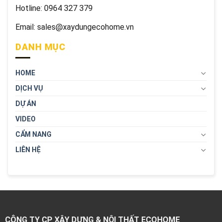
Hotline: 0964 327 379
Email: sales@xaydungecohome.vn
DANH MỤC
HOME
DỊCH VỤ
DỰ ÁN
VIDEO
CẨM NANG
LIÊN HỆ
CÔNG TY CP XÂY DỰNG & NỘI THẤT ECOHOME