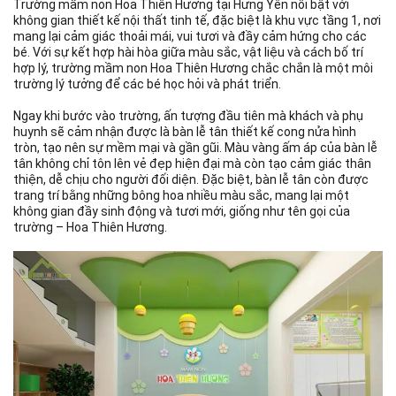
Trường mầm non Hoa Thiên Hương tại Hưng Yên nổi bật với
không gian thiết kế nội thất tinh tế, đặc biệt là khu vực tầng 1, nơi
mang lại cảm giác thoải mái, vui tươi và đầy cảm hứng cho các
bé. Với sự kết hợp hài hòa giữa màu sắc, vật liệu và cách bố trí
hợp lý, trường mầm non Hoa Thiên Hương chắc chắn là một môi
trường lý tưởng để các bé học hỏi và phát triển.
Ngay khi bước vào trường, ấn tượng đầu tiên mà khách và phụ
huynh sẽ cảm nhận được là bàn lễ tân thiết kế cong nửa hình
tròn, tạo nên sự mềm mại và gần gũi. Màu vàng ấm áp của bàn lễ
tân không chỉ tôn lên vẻ đẹp hiện đại mà còn tạo cảm giác thân
thiện, dễ chịu cho người đối diện. Đặc biệt, bàn lễ tân còn được
trang trí bằng những bông hoa nhiều màu sắc, mang lại một
không gian đầy sinh động và tươi mới, giống như tên gọi của
trường – Hoa Thiên Hương.