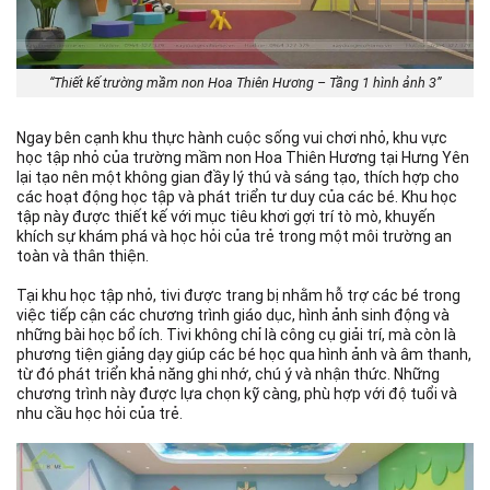
“Thiết kế trường mầm non Hoa Thiên Hương – Tầng 1 hình ảnh 3”
Ngay bên cạnh khu thực hành cuộc sống vui chơi nhỏ, khu vực
học tập nhỏ của trường mầm non Hoa Thiên Hương tại Hưng Yên
lại tạo nên một không gian đầy lý thú và sáng tạo, thích hợp cho
các hoạt động học tập và phát triển tư duy của các bé. Khu học
tập này được thiết kế với mục tiêu khơi gợi trí tò mò, khuyến
khích sự khám phá và học hỏi của trẻ trong một môi trường an
toàn và thân thiện.
Tại khu học tập nhỏ, tivi được trang bị nhằm hỗ trợ các bé trong
việc tiếp cận các chương trình giáo dục, hình ảnh sinh động và
những bài học bổ ích. Tivi không chỉ là công cụ giải trí, mà còn là
phương tiện giảng dạy giúp các bé học qua hình ảnh và âm thanh,
từ đó phát triển khả năng ghi nhớ, chú ý và nhận thức. Những
chương trình này được lựa chọn kỹ càng, phù hợp với độ tuổi và
nhu cầu học hỏi của trẻ.