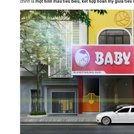
chính là
một hình mẫu tiêu biểu,
kết hợp hoàn mỹ giữa tiêu 