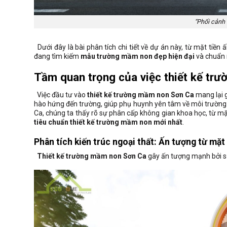
“Phối cảnh
Dưới đây là bài phân tích chi tiết về dự án này,
từ mặt tiền ấ
đang tìm kiếm
mẫu trường mầm non đẹp hiện đại
và chuẩn
Tầm quan trọng của việc thiết kế tr
Việc đầu tư vào
thiết kế trường mầm non Sơn Ca
mang lại g
hào hứng đến trường, giúp phụ huynh yên tâm về môi trường a
Ca, chúng ta thấy rõ sự phân cấp không gian khoa học, từ mặ
tiêu chuẩn thiết kế trường mầm non mới nhất
.
Phân tích kiến trúc ngoại thất: Ấn tượng từ mặt 
T
hiết kế trường mầm non Sơn Ca
gây ấn tượng mạnh bởi s