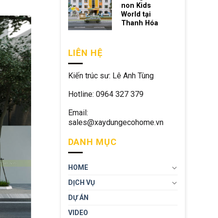
non Kids
World tại
Thanh Hóa
LIÊN HỆ
Kiến trúc sư: Lê Anh Tùng
Hotline: 0964 327 379
Email:
sales@xaydungecohome.vn
DANH MỤC
HOME
DỊCH VỤ
DỰ ÁN
VIDEO