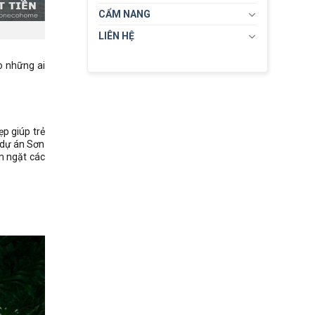
CẨM NANG
LIÊN HỆ
o những ai
ẹp giúp trẻ
 dự án Sơn
m ngặt các