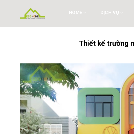
Skip
to
HOME
DỊCH VỤ
content
Thiết kế trường