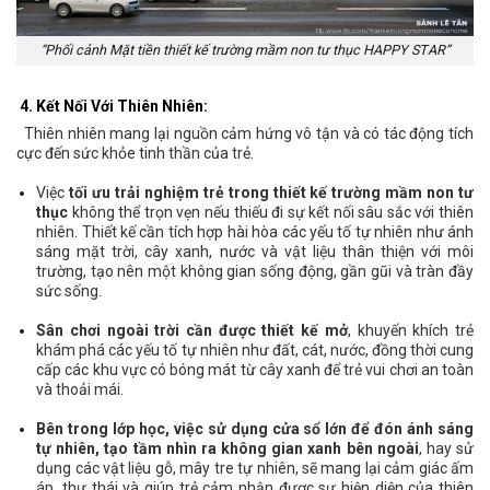
“Phối cảnh Mặt tiền thiết kế trường mầm non tư thục HAPPY STAR”
4. Kết Nối Với Thiên Nhiên:
Thiên nhiên mang lại nguồn cảm hứng vô tận và có tác động tích
cực đến sức khỏe tinh thần của trẻ.
Việc
tối ưu trải nghiệm trẻ trong thiết kế trường mầm non tư
thục
không thể trọn vẹn nếu thiếu đi sự kết nối sâu sắc với thiên
nhiên. Thiết kế cần tích hợp hài hòa các yếu tố tự nhiên như ánh
sáng mặt trời, cây xanh, nước và vật liệu thân thiện với môi
trường, tạo nên một không gian sống động, gần gũi và tràn đầy
sức sống.
Sân chơi ngoài trời cần được thiết kế mở
, khuyến khích trẻ
khám phá các yếu tố tự nhiên như đất, cát, nước, đồng thời cung
cấp các khu vực có bóng mát từ cây xanh để trẻ vui chơi an toàn
và thoải mái.
Bên trong lớp học, việc sử dụng cửa sổ lớn để đón ánh sáng
tự nhiên, tạo tầm nhìn ra không gian xanh bên ngoài
, hay sử
dụng các vật liệu gỗ, mây tre tự nhiên, sẽ mang lại cảm giác ấm
áp, thư thái và giúp trẻ cảm nhận được sự hiện diện của thiên