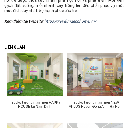
nơi trẻ được thỏa sức khám phá, học hỏi và phát triển. Mỗi viên
gạch đặt xuống, mỗi nhành cây trồng lên đều phải phục vụ một
mục đích duy nhất: Sự hạnh phúc của trẻ.
Xem thêm tại Website:
https://xaydungecohome.vn/
LIÊN QUAN
Thiết kế trường mầm non HAPPY
Thiết kế trường mầm non NEW
HOUSE tại Nam Định
APLUS Huyện Đông Anh- Hà Nội