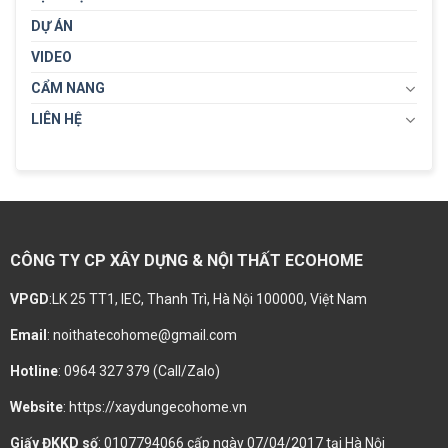
DỰ ÁN
VIDEO
CẨM NANG
LIÊN HỆ
CÔNG TY CP XÂY DỰNG & NỘI THẤT ECOHOME
VPGD
:LK 25 TT1, IEC, Thanh Trì, Hà Nội 100000, Việt Nam
Email
: noithatecohome@gmail.com
Hotline
: 0964 327 379 (Call/Zalo)
Website
: https://xaydungecohome.vn
Giấy ĐKKD số
: 0107794066 cấp ngày 07/04/2017 tại Hà Nội