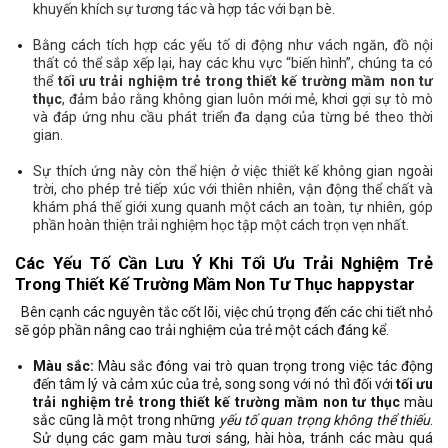
khuyến khích sự tương tác và hợp tác với bạn bè.
Bằng cách tích hợp các yếu tố di động như vách ngăn, đồ nội
thất có thể sắp xếp lại, hay các khu vực “biến hình”, chúng ta có
thể
tối ưu trải nghiệm trẻ trong thiết kế trường mầm non tư
thục
, đảm bảo rằng không gian luôn mới mẻ, khơi gợi sự tò mò
và đáp ứng nhu cầu phát triển đa dạng của từng bé theo thời
gian.
Sự thích ứng này còn thể hiện ở việc thiết kế không gian ngoài
trời, cho phép trẻ tiếp xúc với thiên nhiên, vận động thể chất và
khám phá thế giới xung quanh một cách an toàn, tự nhiên, góp
phần hoàn thiện trải nghiệm học tập một cách trọn vẹn nhất.
Các Yếu Tố Cần Lưu Ý Khi Tối Ưu Trải Nghiệm Trẻ
Trong Thiết Kế Trường Mầm Non Tư Thục happystar
Bên cạnh các nguyên tắc cốt lõi, việc chú trọng đến các chi tiết nhỏ
sẽ góp phần nâng cao trải nghiệm của trẻ một cách đáng kể.
Màu sắc:
Màu sắc đóng vai trò quan trọng trong việc tác động
đến tâm lý và cảm xúc của trẻ, song song với nó thì đối với
tối ưu
trải nghiệm trẻ trong thiết kế trường mầm non tư thục
màu
sắc cũng là một trong những
yếu tố quan trọng không thể thiếu
.
Sử dụng các gam màu tươi sáng, hài hòa, tránh các màu quá