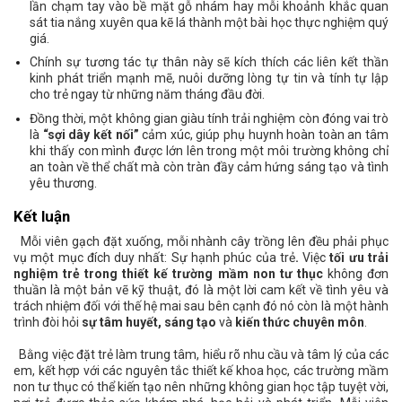
lần chạm tay vào bề mặt gỗ nhám hay mỗi khoảnh khắc quan
sát tia nắng xuyên qua kẽ lá thành một bài học thực nghiệm quý
giá.
Chính sự tương tác tự thân này sẽ kích thích các liên kết thần
kinh phát triển mạnh mẽ, nuôi dưỡng lòng tự tin và tính tự lập
cho trẻ ngay từ những năm tháng đầu đời.
Đồng thời, một không gian giàu tính trải nghiệm còn đóng vai trò
là
“sợi dây kết nối”
cảm xúc, giúp phụ huynh hoàn toàn an tâm
khi thấy con mình được lớn lên trong một môi trường không chỉ
an toàn về thể chất mà còn tràn đầy cảm hứng sáng tạo và tình
yêu thương.
Kết luận
Mỗi viên gạch đặt xuống, mỗi nhành cây trồng lên đều phải phục
vụ một mục đích duy nhất: Sự hạnh phúc của trẻ
.
Việc
tối ưu trải
nghiệm trẻ trong thiết kế trường mầm non tư thục
không đơn
thuần là một bản vẽ kỹ thuật, đó là một lời cam kết về tình yêu và
trách nhiệm đối với thế hệ mai sau bên cạnh đó nó còn là một hành
trình đòi hỏi
sự tâm huyết, sáng tạo
và
kiến thức chuyên môn
.
Bằng việc đặt trẻ làm trung tâm, hiểu rõ nhu cầu và tâm lý của các
em, kết hợp với các nguyên tắc thiết kế khoa học, các trường mầm
non tư thục có thể kiến tạo nên những không gian học tập tuyệt vời,