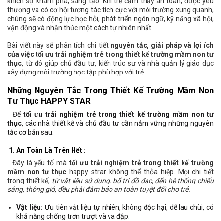
khích sự khám phá, sáng tạo. Khi trẻ cảm thấy an toàn, được yêu
thương và có cơ hội tương tác tích cực với môi trường xung quanh,
chúng sẽ có động lực học hỏi, phát triển ngôn ngữ, kỹ năng xã hội,
vận động và nhận thức một cách tự nhiên nhất.
Bài viết này sẽ phân tích chi tiết
nguyên tắc, giải pháp và lợi ích
của việc tối ưu trải nghiệm trẻ trong thiết kế trường mầm non tư
thục
, từ đó giúp chủ đầu tư, kiến trúc sư và nhà quản lý giáo dục
xây dựng môi trường học tập phù hợp với trẻ.
Những Nguyên Tắc Trong Thiết Kế Trường Mầm Non
Tư Thục
HAPPY STAR
Để
tối ưu trải nghiệm trẻ trong thiết kế trường mầm non tư
thục
, các nhà thiết kế và chủ đầu tư cần nắm vững những nguyên
tắc cơ bản sau:
1. An Toàn Là Trên Hết :
Đây là yếu tố mà
tối ưu
trải nghiệm trẻ trong thiết kế trường
mầm non tư thục
happy strar không thể thỏa hiệp. Mọi chi tiết
trong thiết kế,
từ vật liệu sử dụng, bố trí đồ đạc, đến hệ thống chiếu
sáng, thông gió, đều phải đảm bảo an toàn tuyệt đối cho trẻ.
Vật liệu:
Ưu tiên vật liệu tự nhiên, không độc hại, dễ lau chùi, có
khả năng chống trơn trượt và va đập.