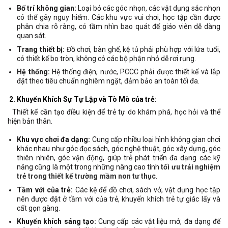
Bố trí không gian:
Loại bỏ các góc nhọn, các vật dụng sắc nhọn
có thể gây nguy hiểm. Các khu vực vui chơi, học tập cần được
phân chia rõ ràng, có tầm nhìn bao quát để giáo viên dễ dàng
quan sát.
Trang thiết bị:
Đồ chơi, bàn ghế, kệ tủ phải phù hợp với lứa tuổi,
có thiết kế bo tròn, không có các bộ phận nhỏ dễ rơi rụng.
Hệ thống:
Hệ thống điện, nước, PCCC phải được thiết kế và lắp
đặt theo tiêu chuẩn nghiêm ngặt, đảm bảo an toàn tối đa.
2. Khuyến Khích Sự Tự Lập và Tò Mò của trẻ:
Thiết kế cần tạo điều kiện để trẻ tự do khám phá, học hỏi và thể
hiện bản thân.
Khu vực chơi đa dạng:
Cung cấp nhiều loại hình không gian chơi
khác nhau như góc đọc sách, góc nghệ thuật, góc xây dựng, góc
thiên nhiên, góc vận động, giúp trẻ phát triển đa dạng các kỹ
năng cũng là một trong những nâng cao tính
tối ưu trải nghiệm
trẻ trong thiết kế trường mầm non tư thục
.
Tầm với của trẻ:
Các kệ để đồ chơi, sách vở, vật dụng học tập
nên được đặt ở tầm với của trẻ, khuyến khích trẻ tự giác lấy và
cất gọn gàng.
Khuyến khích sáng tạo:
Cung cấp các vật liệu mở, đa dạng để