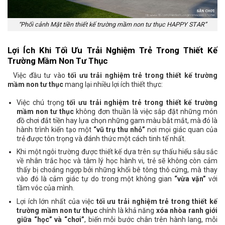
“Phối cảnh Mặt tiền thiết kế trường mầm non tư thục HAPPY STAR”
Lợi Ích Khi Tối Ưu Trải Nghiệm Trẻ Trong Thiết Kế
Trường Mầm Non Tư Thục
Việc đầu tư vào
tối ưu trải nghiệm trẻ trong thiết kế trường
mầm non tư thục
mang lại nhiều lợi ích thiết thực:
Việc chú trọng
tối ưu trải nghiệm trẻ trong thiết kế trường
mầm non tư thục
không đơn thuần là việc sắp đặt những món
đồ chơi đắt tiền hay lựa chọn những gam màu bắt mắt, mà đó là
hành trình kiến tạo một
“vũ trụ thu nhỏ”
nơi mọi giác quan của
trẻ được tôn trọng và đánh thức một cách tinh tế nhất.
Khi một ngôi trường được thiết kế dựa trên sự thấu hiểu sâu sắc
về nhân trắc học và tâm lý học hành vi, trẻ sẽ không còn cảm
thấy bị choáng ngợp bởi những khối bê tông thô cứng, mà thay
vào đó là cảm giác tự do trong một không gian
“vừa vặn”
với
tầm vóc của mình.
Lợi ích lớn nhất của việc
tối ưu trải nghiệm trẻ trong thiết kế
trường mầm non tư thục
chính là khả năng
xóa nhòa ranh giới
giữa “học” và “chơi”
, biến mỗi bước chân trên hành lang, mỗi