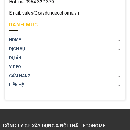
Hotline: 0964 327 379
Email: sales@xaydungecohome.vn
DANH MỤC
HOME
DỊCH VỤ
DỰ ÁN
VIDEO
CẨM NANG
LIÊN HỆ
CÔNG TY CP XÂY DỰNG & NỘI THẤT ECOHOME