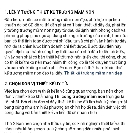
1. LÊN Ý TƯỞNG
THIẾT KẾ TRƯỜNG MẦM NON
Đầu tiên, muốn có một trường mầm non đẹp, phù hợp mọi tiêu
chuẩn do bộ GD đề ra thì cần phải có 1 bản thiết kế đầy đủ, phải lên
ý tưởng trường mầm non ngay từ đầu để định hình phong cách và
phương pháp giáo dục áp dụng cho ngôi trường của mình, hơn nữa
bạn có thể tính toán được chi phí đầu tư và chi phí vận hành từ đấy
mới đề ra chiến lược kinh doanh chi tiết được. Bước đầu tiên này
quyết định sự thành công hay thất bai của nhà đầu tư lên tới 50%,
vì vậy bạn phải có bản thiết kế tốt mới nên triển khai thi công, chưa
có thiết kế thì ko nên mạo hiểm thi công, đó là tôi khuyên thật lòng
với bạn nếu không muốn phí tiền oan. Bạn có thể tham khảo thiết
kế trường mầm non đẹp tại đây:
Thiết kế trường mầm non đẹp
2. CHỌN ĐƠN VỊ THIẾT KẾ UY TÍN
Việc lựa chọn đơn vị thiết kế là vô cùng quan trọng, bạn nên chọn
đơn vị thiết kế có khả năng
Thi công trường mầm non
trọn gói là
tốt nhất. Bởi vì khi đơn vị đấy thiết kế thì họ đã tìm hiểu kỹ càng mặt
bằng cũng như am hiểu phương án chính họ đề ra, dẫn đến việc thi
công đúng với bản thiết kế và tiến độ sẽ nhanh hơn.
Thứ 2 Bạn nên chọn nhà thầu uy tín, có kinh nghiệm thiết kế và thi
công, nếu không chọn lựa kỹ càng sẽ mang đến nhiều phát sinh