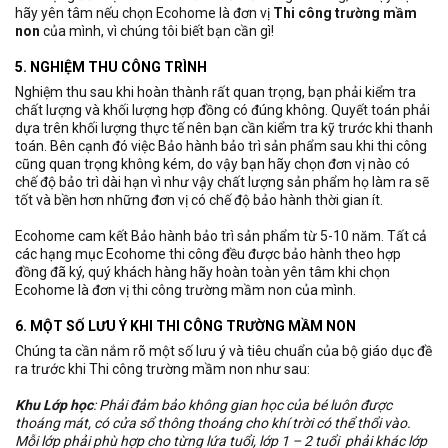
hãy yên tâm nếu chọn Ecohome là đơn vị
Thi công trường mầm
non
của mình, vì chúng tôi biết bạn cần gì!
5. NGHIỆM THU CÔNG TRÌNH
Nghiệm thu sau khi hoàn thành rất quan trọng, bạn phải kiểm tra
chất lượng và khối lượng hợp đồng có đúng không. Quyết toán phải
dựa trên khối lượng thực tế nên bạn cần kiểm tra kỹ trước khi thanh
toán. Bên cạnh đó việc Bảo hành bảo trì sản phẩm sau khi thi công
cũng quan trọng không kém, do vậy bạn hãy chọn đơn vị nào có
chế độ bảo trì dài hạn vì như vậy chất lượng sản phẩm họ làm ra sẽ
tốt và bền hơn những đơn vị có chế độ bảo hành thời gian ít.
Ecohome cam kết Bảo hành bảo trì sản phẩm từ 5-10 năm. Tất cả
các hạng mục Ecohome thi công đều được bảo hành theo hợp
đồng đã ký, quý khách hàng hãy hoàn toàn yên tâm khi chọn
Ecohome là đơn vị thi công trường mầm non của mình.
6. MỘT SỐ LƯU Ý KHI THI CÔNG TRƯỜNG MẦM NON
Chúng ta cần nắm rõ một số lưu ý và tiêu chuẩn của bộ giáo dục đề
ra trước khi Thi công trường mầm non như sau:
Khu Lớp học
: Phải đảm bảo không gian học của bé luôn được
thoáng mát, có cửa sổ thông thoáng cho khí trời có thể thổi vào.
Mỗi lớp phải phù hợp cho từng lứa tuổi, lớp 1 – 2 tuổi phải khác lớp