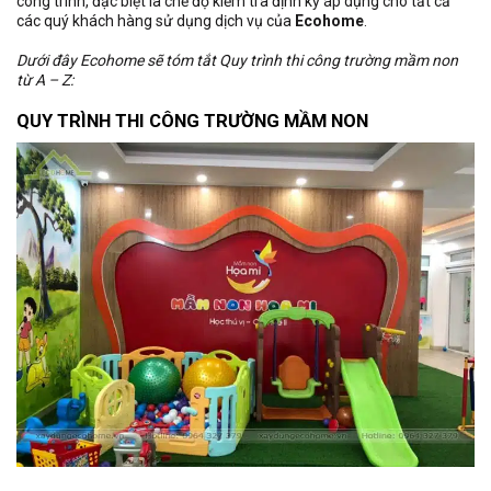
công trình, đặc biệt là chế độ kiểm tra định kỳ áp dụng cho tất cả
các quý khách hàng sử dụng dịch vụ của
Ecohome
.
Dưới đây Ecohome sẽ tóm tắt Quy trình thi công trường mầm non
từ A – Z:
QUY TRÌNH THI CÔNG TRƯỜNG MẦM NON