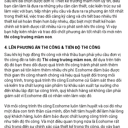
Sau khi đã chọn được đơn vị Thiết kế trường mầm non uy tín, điều
bạn cần làm là đưa ra những yêu cần cần thiết, các kiến trúc sư sẽ
làm việc với bạn, tiếp nhận yêu cầu và đưa ra ra phương án tốt nhất
trong thiết kế, việc trao đổi càng kỹ càng và chi tiết bao nhiêu thì
thiết kế sẽ hoàn thiện hơn bấy nhiêu, đặc biệt một thiết kế hoàn
chỉnh sẽ tránh được rất nhiều rủi ro phát sinh khi thi công. Vì vậy
bạn hãy kiên nhẫn và trao đổi chốt phương án tốt nhất rồi mới nên
thi công trường mầm non
.
4. LÊN PHƯƠNG ÁN THI CÔNG & TIẾN ĐỘ THI CÔNG
Sau khi ký hợp đồng thi công với nhà thầu bạn phải yêu cầu đơn vị
thi công đề ra tiến độ
Thi công trường mầm non
, để dựa trên tiến
độ đó bạn theo dõi được quá trình thi công tránh phát sinh thêm
thời gian sẽ tốn kèm thêm nhiều chi phí. Ecohome đảm bảo được
thời gian thi công nhanh chóng và hiệu quả tuyệt đối trong mỗi
công trình, trong quá trình thi công Ecohome cử Giám sát theo dõi
và kiểm tra chất lượng sản phẩm từ khâu sản xuất tại xưởng cho
đến khâu lắp đặt tại công trình, quý khách hàng sẽ không cần phải
giám sát vì Ecohome đã có nhân viên làm việc đó.
Với mỗi công trình thi công Ecohome luôn tâm huyết và coi đó như
một đứa con tinh thần của mình, dồn hết tâm huyết để làm hài lòng
quý khách hàng, luôn đảm bảo được chất lượng công trình cũng
như tiến độ thi công. Và một điều quan trọng nữa là Ecohome rất
chú trọng đến sự chính xác của thiết kế trong thi công, do vậy bạn