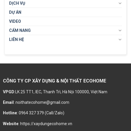
DỊCH VỤ
DỰ ÁN
VIDEO
CẨM NANG
LIÊN HỆ
CÔNG TY CP XÂY DỰNG & NỘI THẤT ECOHOME
VPGD
:LK 25 TT1, IEC, Thanh Trì, Hà Nội 100000, Việt Nam
Email
: noithatecohome@gmail.com
Hotline
: 0964 327 379 (Call/Zalo)
Website
: https://xaydungecohome.vn