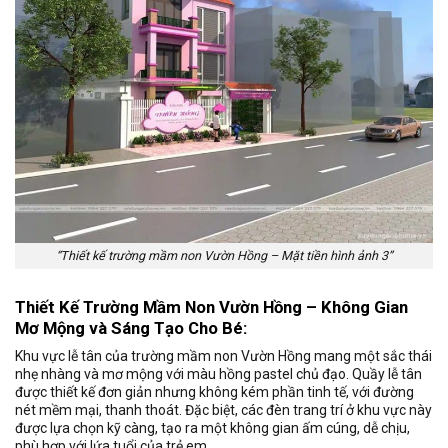
“Thiết kế trường mầm non Vườn Hồng – Mặt tiền hình ảnh 3”
Thiết Kế Trường Mầm Non Vườn Hồng – Không Gian
Mơ Mộng và Sáng Tạo Cho Bé:
Khu vực lễ tân của trường mầm non Vườn Hồng mang một sắc thái
nhẹ nhàng và mơ mộng với màu hồng pastel chủ đạo. Quầy lễ tân
được thiết kế đơn giản nhưng không kém phần tinh tế, với đường
nét mềm mại, thanh thoát. Đặc biệt, các đèn trang trí ở khu vực này
được lựa chọn kỹ càng, tạo ra một không gian ấm cúng, dễ chịu,
phù hợp với lứa tuổi của trẻ em.