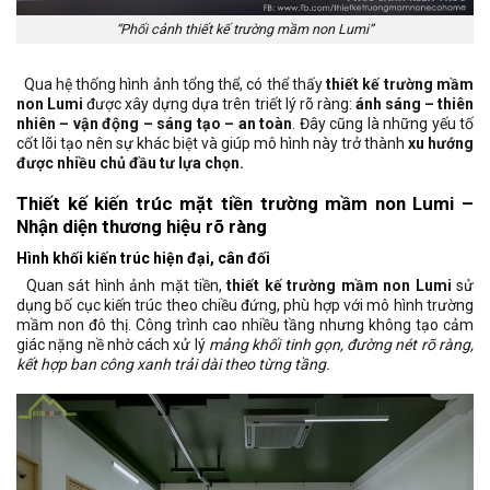
“Phối cảnh thiết kế trường mầm non Lumi”
Qua hệ thống hình ảnh tổng thể, có thể thấy
thiết kế trường mầm
non Lumi
được xây dựng dựa trên triết lý rõ ràng:
ánh sáng – thiên
nhiên – vận động – sáng tạo – an toàn
. Đây cũng là những yếu tố
cốt lõi tạo nên sự khác biệt và giúp mô hình này trở thành
xu hướng
được nhiều chủ đầu tư lựa chọn.
Thiết kế kiến trúc mặt tiền trường mầm non Lumi –
Nhận diện thương hiệu rõ ràng
Hình khối kiến trúc hiện đại, cân đối
Quan sát hình ảnh mặt tiền,
thiết kế trường mầm non Lumi
sử
dụng bố cục kiến trúc theo chiều đứng, phù hợp với mô hình trường
mầm non đô thị. Công trình cao nhiều tầng nhưng không tạo cảm
giác nặng nề nhờ cách xử lý
mảng khối tinh gọn, đường nét rõ ràng,
kết hợp ban công xanh trải dài theo từng tầng.