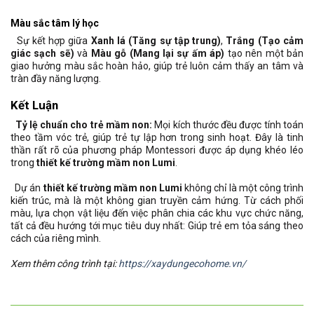
Màu sắc tâm lý học
Sự kết hợp giữa
Xanh lá (Tăng sự tập trung)
,
Trắng (Tạo cảm
giác sạch sẽ)
và
Màu gỗ (Mang lại sự ấm áp)
tạo nên một bản
giao hưởng màu sắc hoàn hảo, giúp trẻ luôn cảm thấy an tâm và
tràn đầy năng lượng.
Kết Luận
Tỷ lệ chuẩn cho trẻ mầm non:
Mọi kích thước đều được tính toán
theo tầm vóc trẻ, giúp trẻ tự lập hơn trong sinh hoạt. Đây là tinh
thần rất rõ của phương pháp Montessori được áp dụng khéo léo
trong
thiết kế trường mầm non Lumi
.
Dự án
thiết kế trường mầm non Lumi
không chỉ là một công trình
kiến trúc, mà là một không gian truyền cảm hứng. Từ cách phối
màu, lựa chọn vật liệu đến việc phân chia các khu vực chức năng,
tất cả đều hướng tới mục tiêu duy nhất: Giúp trẻ em tỏa sáng theo
cách của riêng mình.
Xem thêm công trình tại:
https://xaydungecohome.vn/