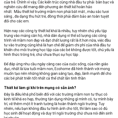
của trẻ. Chính vì vậy, Các kiến trúc cùng nhà đầu tư phải bàn bạc và
nghiên cứu để mang đến phương án thiết kế hoàn hảo
nhất. Mẫu thiết kế trường mầm non phải bắt mắt , màu sắc tươi
sáng , đa dạng thu hút trẻ, đồng thời phải đảm bảo an toàn tuyệt
đối cho các em.
Hiện nay các công ty thiết kế khá là nhiều, tuy nhiên chủ yếu tập
trung vào mảng căn hộ, nhà dân dụng vì thế số lượng các công
trình về mầm non đẹp và đạt chất lượng rất là ít.hơn nữa, việc đầu
tư vào trường cũng khá là hạn chế để giảm chi phí của nhà đầu tư
khiến cho môi trường học tập của các bé không được tốt, chủ yếu là
hình thức trông trẻ, chứ chưa thực sự học tập .
Để đáp ứng nhu cầu ngày càng cao của cuộc sống, của nền giáo
dục, nhất là lứa tuổi mầm non, Ecohome đã hình thành với mong
muốn tạo nên những không gian sáng tạo, đẹp, lành mạnh để cho
các bé phát triển tốt nhất cả thể chất lẫn tinh thần
Thiết kế làm gì khi trên mạng có sẵn ảnh?
Đây là điều khá phổ biến đối với các trường mầm non tư thục có
kinh tế khá eo hẹp, thường tận dụng những gì mình có, tự mình bày
trí, vẽ thêm một ít tranh tường là hoàn thành ngôi trường. Tuy
nhiên, nếu bạn không đầu tư hình ảnh cho tốt, thì làm sao có đủ
học sinh để hoạt động và duy trì ngôi trường chứ chưa nói đến sinh
lợi nhuận.