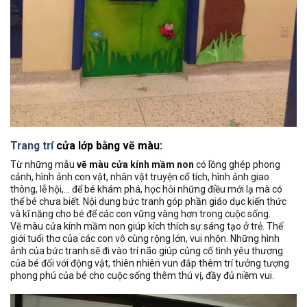
Trang trí
cửa lớp bằng vẽ màu:
Từ những mẫu
vẽ màu cửa kính mầm non
có lồng ghép phong
cảnh, hình ảnh con vật, nhân vật truyện cổ tích, hình ảnh giao
thông, lễ hội,… để bé khám phá, học hỏi những điều mới lạ mà có
thể bé chưa biết. Nội dung bức tranh góp phần giáo dục kiến thức
và kĩ năng cho bé để các con vững vàng hơn trong cuộc sống.
Vẽ màu cửa kính mầm non giúp kích thích sự sáng tạo ở trẻ. Thế
giới tuổi thơ của các con vô cùng rộng lớn, vui nhộn. Những hình
ảnh của bức tranh sẽ đi vào trí não giúp củng cố tình yêu thương
của bé đối với động vật, thiên nhiên vun đắp thêm trí tưởng tượng
phong phú của bé cho cuộc sống thêm thú vị, đầy đủ niềm vui.