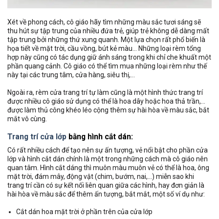
Xét về phong cách, cô giáo hãy tìm những màu sắc tươi sáng sẽ
thu hút sự tập trung của nhiều đứa trẻ, giúp trẻ không dễ dàng mất
tập trung bởi những thứ xung quanh. Một lựa chọn rất phổ biến là
họa tiết về mặt trời, cầu vồng, bút kẻ màu… Những loại rèm tổng
hợp này cũng có tác dụng giữ ánh sáng trong khi chỉ che khuất một
phần quang cảnh. Cô giáo có thể tìm mua những loại rèm như thế
này tại các trung tâm, cửa hàng, siêu thị,…
Ngoài ra, rèm cửa trang trí tự làm cũng là một hình thức trang trí
được nhiều cô giáo sử dụng có thể là hoa dây hoặc hoa thả trần,…
được làm thủ công khéo léo cộng thêm sự hài hòa về màu sắc, bắt
mắt vô cùng.
Trang trí cửa lớp
bằng hình cắt dán:
Có rất nhiều cách để tạo nên sự ấn tượng, vẻ nổi bật cho phần cửa
lớp và hình cắt dán chính là một trong những cách mà cô giáo nên
quan tâm. Hình cắt dáng thì muôn màu muôn vẻ có thể là hoa, ông
mặt trời, đám mây, động vật (chim, bướm, nai,…) miễn sao khi
trang trí cần có sự kết nối liên quan giữa các hình, hay đơn giản là
hài hòa về màu sắc để thêm ấn tượng, bắt mắt, một số ví dụ như:
Cắt dán hoa mặt trời ở phần trên của cửa lớp