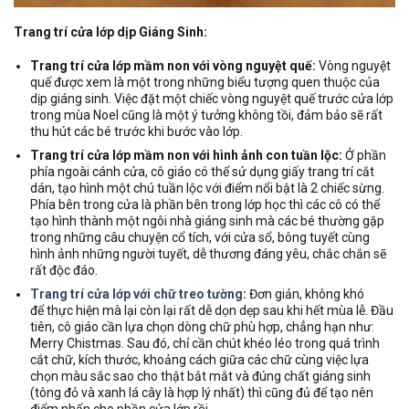
Trang trí cửa lớp dịp Giáng Sinh:
Trang trí cửa lớp mầm non với vòng nguyệt quế:
Vòng nguyệt
quế được xem là một trong những biểu tượng quen thuộc của
dịp giáng sinh. Việc đặt một chiếc vòng nguyệt quế trước cửa lớp
trong mùa Noel cũng là một ý tưởng không tồi, đảm bảo sẽ rất
thu hút các bé trước khi bước vào lớp.
Trang trí cửa lớp mầm non với hình ảnh con tuần lộc:
Ở phần
phía ngoài cánh cửa, cô giáo có thể sử dụng giấy trang trí cắt
dán, tạo hình một chú tuần lộc với điểm nổi bật là 2 chiếc sừng.
Phía bên trong cửa là phần bên trong lớp học thì các cô có thể
tạo hình thành một ngôi nhà giáng sinh mà các bé thường gặp
trong những câu chuyện cổ tích, với cửa sổ, bông tuyết cùng
hình ảnh những người tuyết, dễ thương đáng yêu, chắc chắn sẽ
rất độc đáo.
Trang trí cửa lớp với chữ treo tường
:
Đơn giản, không khó
để thực hiện mà lại còn lại rất dễ dọn dẹp sau khi hết mùa lễ. Đầu
tiên, cô giáo cần lựa chọn dòng chữ phù hợp, chẳng hạn như:
Merry Chistmas. Sau đó, chỉ cần chút khéo léo trong quá trình
cắt chữ, kích thước, khoảng cách giữa các chữ cùng việc lựa
chọn màu sắc sao cho thật bắt mắt và đúng chất giáng sinh
(tông đỏ và xanh lá cây là hợp lý nhất) thì cũng đủ để tạo nên