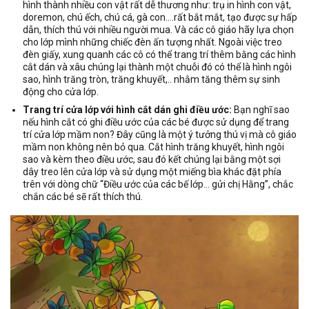
hình thành nhiều con vật rất dễ thương như: trụ in hình con vật,
doremon, chú ếch, chú cá, gà con….rất bắt mắt, tạo được sự hấp
dẫn, thích thú với nhiều người mua. Và các cô giáo hãy lựa chọn
cho lớp mình những chiếc đèn ấn tượng nhất. Ngoài việc treo
đèn giấy, xung quanh các cô có thể trang trí thêm bằng các hình
cắt dán và xâu chúng lại thành một chuỗi đó có thể là hình ngôi
sao, hình trăng tròn, trăng khuyết,.. nhằm tăng thêm sự sinh
động cho cửa lớp.
Trang trí cửa lớp với hình cắt dán ghi điều ước:
Bạn nghĩ sao
nếu hình cắt có ghi điều ước của các bé được sử dụng để trang
trí cửa lớp mầm non? Đây cũng là một ý tưởng thú vị mà cô giáo
mầm non không nên bỏ qua. Cắt hình trăng khuyết, hình ngôi
sao và kèm theo điều ước, sau đó kết chúng lại bằng một sợi
dây treo lên cửa lớp và sử dụng một miếng bìa khác đặt phía
trên với dòng chữ “Điều ước của các bế lớp… gửi chị Hằng”, chắc
chắn các bé sẽ rất thích thú.