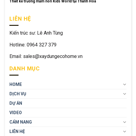
Thiết kế trường mầm non Kids World tại Thanh Hóa
LIÊN HỆ
Kiến trúc sư: Lê Anh Tùng
Hotline: 0964 327 379
Email: sales@xaydungecohome.vn
DANH MỤC
HOME
DỊCH VỤ
DỰ ÁN
VIDEO
CẨM NANG
LIÊN HỆ