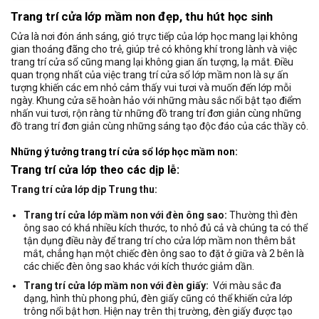
Trang trí cửa lớp mầm non đẹp, thu hút học sinh
Cửa là nơi đón ánh sáng, gió trực tiếp của lớp học mang lại không
gian thoáng đãng cho trẻ, giúp trẻ có không khí trong lành và việc
trang trí cửa sổ cũng mang lại không gian ấn tượng, lạ mắt. Điều
quan trọng nhất của việc trang trí cửa sổ lớp mầm non là sự ấn
tượng khiến các em nhỏ cảm thấy vui tươi và muốn đến lớp mỗi
ngày. Khung cửa sẽ hoàn hảo với những màu sắc nổi bật tạo điểm
nhấn vui tươi, rộn ràng từ những đồ trang trí đơn giản cùng những
đồ trang trí đơn giản cùng những sáng tạo độc đáo của các thầy cô.
Những ý tưởng trang trí cửa sổ lớp học mầm non:
Trang trí cửa lớp theo các dịp lễ:
Trang trí cửa lớp dịp Trung thu:
Trang trí cửa lớp mầm non với đèn ông sao:
Thường thì đèn
ông sao có khá nhiều kích thước, to nhỏ đủ cả và chúng ta có thể
tận dụng điều này để trang trí cho cửa lớp mầm non thêm bắt
mắt, chẳng hạn một chiếc đèn ông sao to đặt ở giữa và 2 bên là
các chiếc đèn ông sao khác với kích thước giảm dần.
Trang trí cửa lớp mầm non với đèn giấy:
Với màu sắc đa
dạng, hình thù phong phú, đèn giấy cũng có thể khiến cửa lớp
trông nổi bật hơn. Hiện nay trên thị trường, đèn giấy được tạo