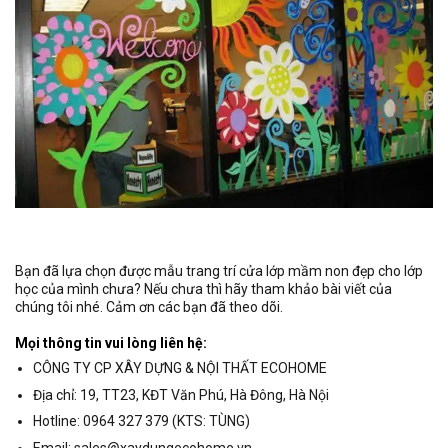
Bạn đã lựa chọn được mẫu trang trí cửa lớp mầm non đẹp cho lớp
học của mình chưa? Nếu chưa thì hãy tham khảo bài viết của
chúng tôi nhé. Cảm ơn các bạn đã theo dõi.
Mọi thông tin vui lòng liên hệ:
CÔNG TY CP XÂY DỰNG & NỘI THẤT ECOHOME
Địa chỉ: 19, TT23, KĐT Văn Phú, Hà Đông, Hà Nội
Hotline: 0964 327 379 (KTS: TÙNG)
Email: sales@xaydungecohome.vn