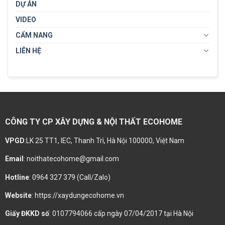
DỰ ÁN
VIDEO
CẨM NANG
LIÊN HỆ
CÔNG TY CP XÂY DỰNG & NỘI THẤT ECOHOME
VPGD
:LK 25 TT1, IEC, Thanh Trì, Hà Nội 100000, Việt Nam
Email
: noithatecohome@gmail.com
Hotline
: 0964 327 379 (Call/Zalo)
Website
: https://xaydungecohome.vn
Giấy ĐKKD số
: 0107794066 cấp ngày 07/04/2017 tại Hà Nội