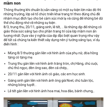
mầm non
Thông thường khi chuẩn bị sẵn sàng có một sự kiện lớn nào đó thì
những trường, lớp sẽ tổ chức triển khai trang trí theo đúng chủ đề
nhằm mục đích tạo cho bé cảm xúc mới lạ và cũng để những bé dữ
thế chủ động nhớ về những sự kiện .
8/3, trung thu, 20/11, giáng sinh, lễ tết, … là những dịp để những cô
giáo thỏa sức sáng tạo cho phần trang trí cửa lớp mầm non ấn
tượng nhất. Dựa vào ý nghĩa của dịp đặc biệt quan trọng như vậy
để tất cả chúng ta kiến thiết xây dựng nên ý tưởng sáng tạo, ví dụ
điển hình :
Mùng 8/3 thường gắn liền với hình ảnh của phụ nữ, đóa hồng
tặng cô tặng mẹ.
Trung thu gắn liền với hình ảnh trăng tròn, chị Hằng, chú cuội,
chú thỏ ngọc, đèn ông sao, đèn cá chép,..
20/11 gắn liền với hình ảnh cô giáo, các em học sinh.
Giáng sinh gắn liền với hình ảnh ông già Noel, chú tuần lộc,
những bông tuyết…
Lễ tết gắn liền với hình ảnh hoa mai, hoa đào, bánh chưng,..