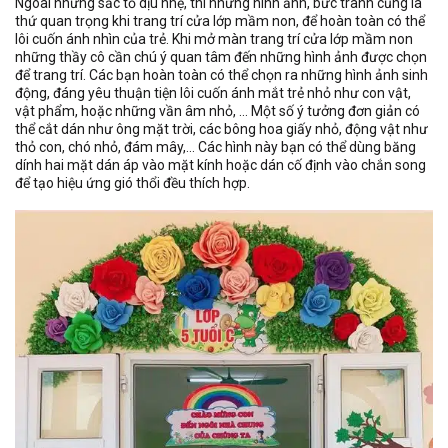
Ngoài những sắc tố dịu nhẹ, thì những hình ảnh, bức tranh cũng là
thứ quan trọng khi trang trí cửa lớp mầm non, để hoàn toàn có thể
lôi cuốn ánh nhìn của trẻ. Khi mở màn trang trí cửa lớp mầm non
những thầy cô cần chú ý quan tâm đến những hình ảnh được chọn
để trang trí. Các bạn hoàn toàn có thể chọn ra những hình ảnh sinh
động, đáng yêu thuận tiện lôi cuốn ánh mắt trẻ nhỏ như con vật,
vật phẩm, hoặc những vần âm nhỏ, … Một số ý tưởng đơn giản có
thể cắt dán như ông mặt trời, các bông hoa giấy nhỏ, động vật như
thỏ con, chó nhỏ, đám mây,… Các hình này bạn có thể dùng băng
dính hai mặt dán áp vào mặt kính hoặc dán cố định vào chắn song
để tạo hiệu ứng gió thổi đều thích hợp.