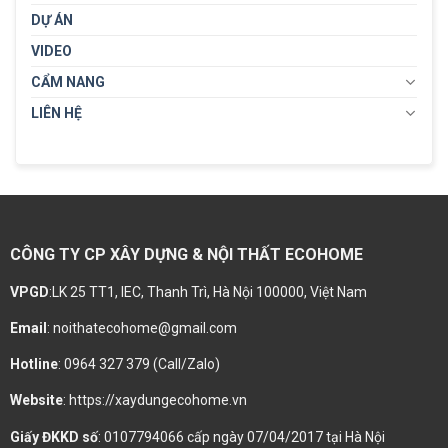
DỰ ÁN
VIDEO
CẨM NANG
LIÊN HỆ
CÔNG TY CP XÂY DỰNG & NỘI THẤT ECOHOME
VPGD
:LK 25 TT1, IEC, Thanh Trì, Hà Nội 100000, Việt Nam
Email
: noithatecohome@gmail.com
Hotline
: 0964 327 379 (Call/Zalo)
Website
: https://xaydungecohome.vn
Giấy ĐKKD số
: 0107794066 cấp ngày 07/04/2017 tại Hà Nội