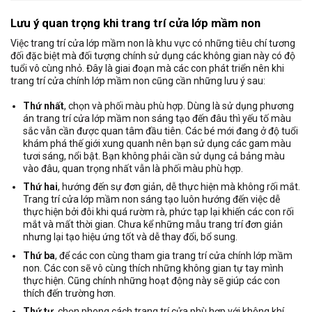
Lưu ý quan trọng khi trang trí cửa lớp mầm non
Việc trang trí cửa lớp mầm non là khu vực có những tiêu chí tương
đối đặc biệt mà đối tượng chính sử dụng các không gian này có độ
tuổi vô cùng nhỏ. Đây là giai đoạn mà các con phát triển nên khi
trang trí cửa chính lớp mầm non cũng cần những lưu ý sau:
Thứ nhất
, chọn và phối màu phù hợp. Dùng là sử dụng phương
án trang trí cửa lớp mầm non sáng tạo đến đâu thì yếu tố màu
sắc vẫn cần được quan tâm đầu tiên. Các bé mới đang ở độ tuổi
khám phá thế giới xung quanh nên bạn sử dụng các gam màu
tươi sáng, nổi bật. Bạn không phải cần sử dụng cả bảng màu
vào đâu, quan trọng nhất vẫn là phối màu phù hợp.
Thứ hai
, hướng đến sự đơn giản, dễ thực hiện mà không rối mắt.
Trang trí cửa lớp mầm non sáng tạo luôn hướng đến việc dễ
thực hiện bởi đôi khi quá rườm rà, phức tạp lại khiến các con rối
mắt và mất thời gian. Chưa kể những mẫu trang trí đơn giản
nhưng lại tạo hiệu ứng tốt và dễ thay đổi, bổ sung.
Thứ ba
, để các con cùng tham gia trang trí cửa chính lớp mầm
non. Các con sẽ vô cùng thích những không gian tự tay mình
thực hiện. Cũng chính những hoạt động này sẽ giúp các con
thích đến trường hơn.
Thứ tư
, chọn phong cách trang trí cửa phù hợp với không khí