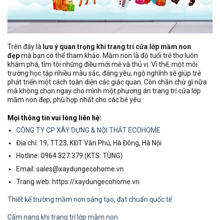
Trên đây là
lưu ý quan trọng khi trang trí cửa lớp mầm non
đẹp
mà bạn có thể tham khảo. Mầm non là độ tuổi trẻ thơ luôn
khám phá, tìm tòi những điều mới mẻ và thú vị. Vì thế, một môi
trường học tập nhiều màu sắc, đáng yêu, ngộ nghĩnh sẽ giúp trẻ
phát triển một cách toàn diện các giác quan. Còn chần chừ gì nữa
mà không chọn ngay cho mình một phương án trang trí cửa lớp
mầm non đẹp, phù hợp nhất cho các bé yêu.
Mọi thông tin vui lòng liên hệ:
CÔNG TY CP XÂY DỰNG & NỘI THẤT ECOHOME
Địa chỉ: 19, TT23, KĐT Văn Phú, Hà Đông, Hà Nội
Hotline: 0964 327 379 (KTS: TÙNG)
Email: sales@xaydungecohome.vn
Trang web: https://xaydungecohome.vn
Thiết kế trường mầm non sáng tạo, đạt chuẩn quốc tế
Cẩm nang khi trang trí lớp mầm non