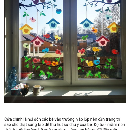
Cửa chính là nơi đón các bé vào trường, vào lớp nên cần trang trí
sao cho thật sáng tạo để thu hút sự chú ý của bé. Độ tuổi mầm non
từ 2-5 tuổi thường bỡ ngỡ khi rời xa vòng tay bố mẹ để đến môi