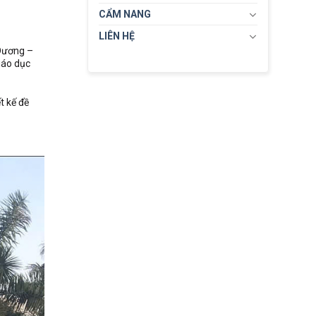
CẨM NANG
LIÊN HỆ
 Dương –
iáo dục
t kế đề