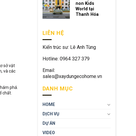
non Kids
World tại
Thanh Hóa
LIÊN HỆ
Kiến trúc sư: Lê Anh Tùng
Hotline: 0964 327 379
ơ sở vật
Email:
n, và các
sales@xaydungecohome.vn
 khám phá.
DANH MỤC
ể chất.
HOME
DỊCH VỤ
DỰ ÁN
VIDEO