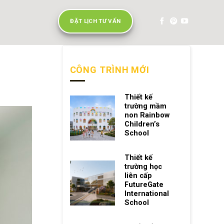
ĐẶT LỊCH TƯ VẤN
CÔNG TRÌNH MỚI
Thiết kế
trường mầm
non Rainbow
Children’s
School
Thiết kế
trường học
liên cấp
FutureGate
International
School