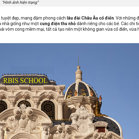
“Hình ảnh hiện trạng”
tuyệt đẹp, mang đậm phong cách
lâu đài Châu Âu cổ điển
. Với những 
 tòa nhà giống như một
cung điện thu nhỏ
dành riêng cho các bé. Các chi ti
mái vòm cong mềm mại, tất cả tạo nên một không gian vừa cổ điển, vừa h