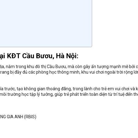
ại KĐT Cầu Bươu, Hà Nội:
ắc địa, nằm trong khu đô thị Cầu Bươu, mà còn gây ấn tượng mạnh mẽ bởi c
 trang bị đầy đủ các phòng học thông minh, khu vui chơi ngoài trời rộng lớ
 trước, tạo không gian thoáng đãng, trong lành cho trẻ em vui chơi và
 trường học tập lý tưởng, giúp trẻ phát triển toàn diện từ trí tuệ đến th
G GIA ANH (RBIS)