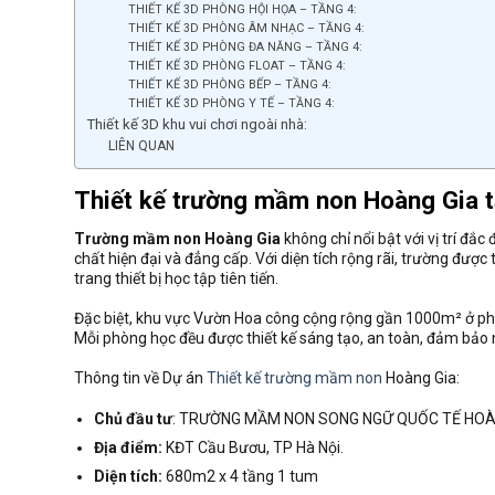
THIẾT KẾ 3D PHÒNG HỘI HỌA – TẦNG 4:
THIẾT KẾ 3D PHÒNG ÂM NHẠC – TẦNG 4:
THIẾT KẾ 3D PHÒNG ĐA NĂNG – TẦNG 4:
THIẾT KẾ 3D PHÒNG FLOAT – TẦNG 4:
THIẾT KẾ 3D PHÒNG BẾP – TẦNG 4:
THIẾT KẾ 3D PHÒNG Y TẾ – TẦNG 4:
Thiết kế 3D khu vui chơi ngoài nhà:
LIÊN QUAN
Thiết kế trường mầm non Hoàng Gia t
Trường mầm non Hoàng Gia
không chỉ nổi bật với vị trí đ
chất hiện đại và đẳng cấp. Với diện tích rộng rãi, trường được
trang thiết bị học tập tiên tiến.
Đặc biệt, khu vực Vườn Hoa công cộng rộng gần 1000m² ở phía
Mỗi phòng học đều được thiết kế sáng tạo, an toàn, đảm bảo môi
Thông tin về Dự án
Thiết kế trường mầm non
Hoàng Gia:
Chủ đầu tư
: TRƯỜNG MẦM NON SONG NGỮ QUỐC TẾ HOÀN
Địa điểm:
KĐT Cầu Bươu, TP Hà Nội.
Diện tích:
680m2 x 4 tầng 1 tum