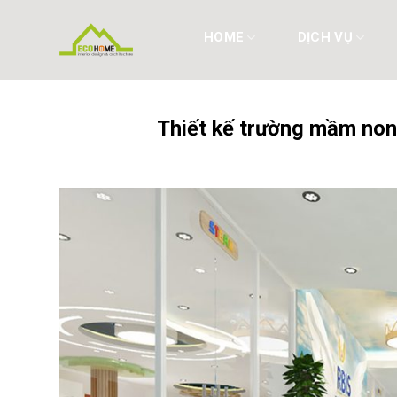
Skip
to
HOME
DỊCH VỤ
content
Thiết kế trường mầm non