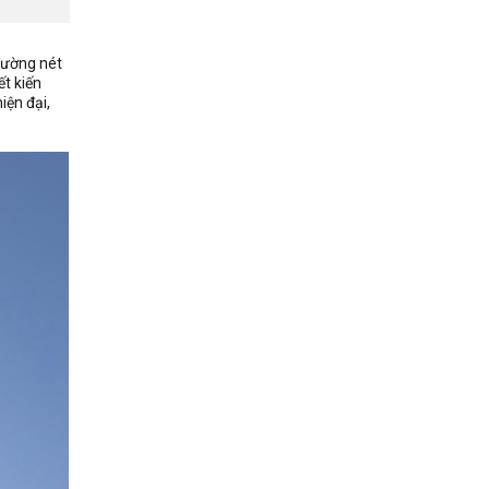
đường nét
ết kiến
iện đại,