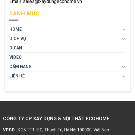
Email: sales@xaydungecohome.vn
DANH MỤC
HOME
DỊCH VỤ
DỰ ÁN
VIDEO
CẨM NANG
LIÊN HỆ
CÔNG TY CP XÂY DỰNG & NỘI THẤT ECOHOME
VPGD
:LK 25 TT1, IEC, Thanh Trì, Hà Nội 100000, Việt Nam