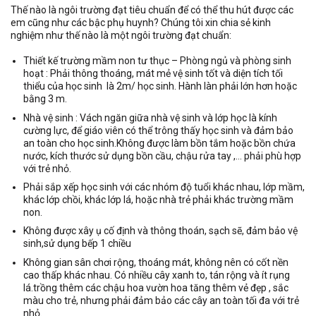
Thế nào là ngôi trường đạt tiêu chuẩn để có thể thu hút được các
em cũng như các bậc phụ huynh? Chúng tôi xin chia sẻ kinh
nghiệm như thế nào là một ngôi trường đạt chuẩn:
Thiết kế trường mầm non tư thục – Phòng ngủ và phòng sinh
hoạt : Phải thông thoáng, mát mẻ vệ sinh tốt và diện tích tối
thiểu của học sinh là 2m/ học sinh. Hành làn phải lớn hơn hoặc
bằng 3 m.
Nhà vệ sinh : Vách ngăn giữa nhà vệ sinh và lớp học là kính
cường lực, để giáo viên có thể trông thấy học sinh và đảm bảo
an toàn cho học sinh.Không được làm bồn tắm hoặc bồn chứa
nước, kích thước sử dụng bồn cầu, chậu rửa tay ,… phải phù hợp
với trẻ nhỏ.
Phải sắp xếp học sinh với các nhóm độ tuổi khác nhau, lớp mầm,
khác lớp chồi, khác lớp lá, hoặc nhà trẻ phải khác trường mầm
non.
Không được xây ụ cố định và thông thoán, sạch sẽ, đảm bảo vệ
sinh,sử dụng bếp 1 chiều
Không gian sân chơi rộng, thoáng mát, không nên có cốt nền
cao thấp khác nhau. Có nhiều cây xanh to, tán rộng và ít rụng
lá.trồng thêm các chậu hoa vườn hoa tăng thêm vẻ đẹp , sắc
màu cho trẻ, nhưng phải đảm bảo các cây an toàn tối đa với trẻ
nhỏ.