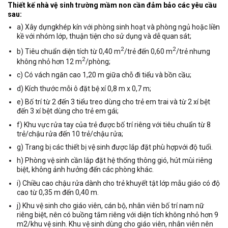
Thiết kế nhà vệ sinh trường mầm non cần đảm bảo các yêu cầu
sau:
a) Xây dựngkhép kín với phòng sinh hoạt và phòng ngủ hoặc liền
kề với nhóm lớp, thuận tiện cho sử dụng và dễ quan sát;
2
2
b) Tiêu chuẩn diện tích từ 0,40 m
/trẻ đến 0,60 m
/trẻ nhưng
2
không nhỏ hơn 12 m
/phòng;
c) Có vách ngăn cao 1,20 m giữa chỗ đi tiểu và bồn cầu;
d) Kích thước mỗi ô đặt bệ xí 0,8 m x 0,7 m;
e) Bố trí từ 2 đến 3 tiểu treo dùng cho trẻ em trai và từ 2 xí bệt
đến 3 xí bệt dùng cho trẻ em gái;
f) Khu vực rửa tay của trẻ được bố trí riêng với tiêu chuẩn từ 8
trẻ/chậu rửa đến 10 trẻ/chậu rửa;
g) Trang bị các thiết bị vệ sinh được lắp đặt phù hợpvới độ tuổi.
h) Phòng vệ sinh cần lắp đặt hệ thống thông gió, hút mùi riêng
biệt, không ảnh hưởng đến các phòng khác.
i) Chiều cao chậu rửa dành cho trẻ khuyết tật lớp mẫu giáo có độ
cao từ 0,35 m đến 0,40 m.
j) Khu vệ sinh cho giáo viên, cán bộ, nhân viên bố trí nam nữ
riêng biệt, nên có buồng tắm riêng với diện tích không nhỏ hơn 9
m2/khu vệ sinh. Khu vệ sinh dùng cho giáo viên, nhân viên nên