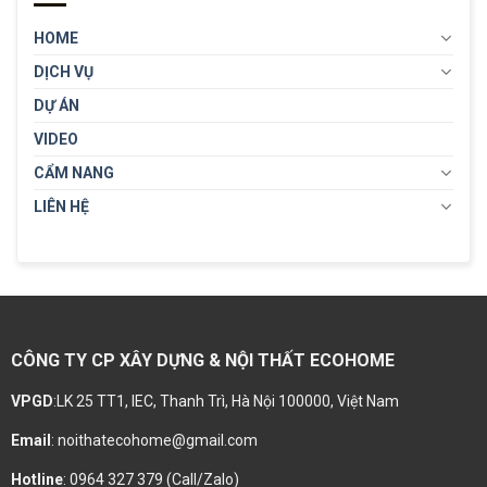
HOME
DỊCH VỤ
DỰ ÁN
VIDEO
CẨM NANG
LIÊN HỆ
CÔNG TY CP XÂY DỰNG & NỘI THẤT ECOHOME
VPGD
:LK 25 TT1, IEC, Thanh Trì, Hà Nội 100000, Việt Nam
Email
: noithatecohome@gmail.com
Hotline
: 0964 327 379 (Call/Zalo)