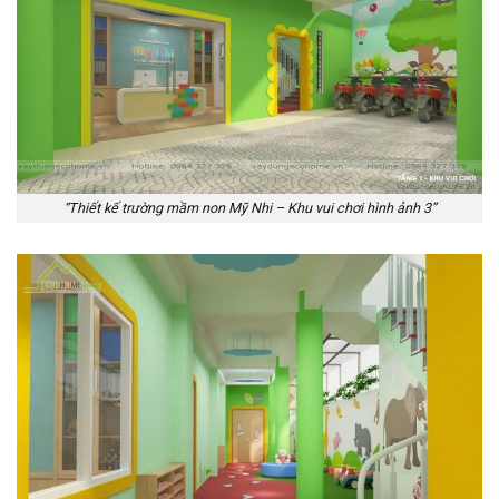
“Thiết kế trường mầm non Mỹ Nhi – Khu vui chơi hình ảnh 3”