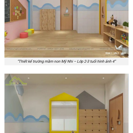
“Thiết kế trường mầm non Mỹ Nhi – Lớp 2-3 tuổi hình ảnh 4”