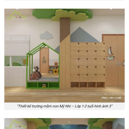
“Thiết kế trường mầm non Mỹ Nhi – Lớp 1-2 tuổi hình ảnh 3”