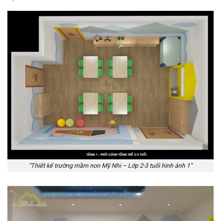
“Thiết kế trường mầm non Mỹ Nhi – Lớp 2-3 tuổi hình ảnh 1”