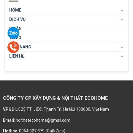
HOME
DỊCH VỤ
DỰ ÁN
VIDEO
CẨM NANG
LIÊN HỆ
CÔNG TY CP XÂY DỰNG & NỘI THẤT ECOHOME
VPGD
:LK 25 TT1, IEC, Thanh Trì, Hà Nội 100000, Việt Nam
Email
: noithatecohome@gmail.com
Hotline
: 0964 327 379 (Call/Zalo)