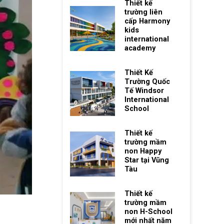
Thiết kế
trường liên
cấp Harmony
kids
international
academy
Thiết Kế
Trường Quốc
Tế Windsor
International
School
Thiết kế
trường mầm
non Happy
Star tại Vũng
Tàu
Thiết kế
trường mầm
non H-School
mới nhất năm