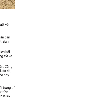
uổi vô
vẫn cần
t. Bạn
iện bởi
ng tốt và
iện. Cũng
, do đó,
kéo hay
 trang trí
h thần
n là sở