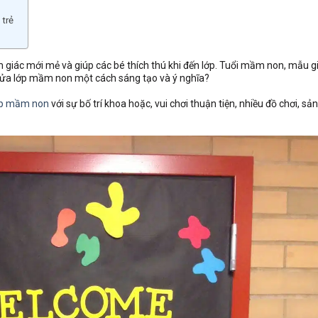
 trẻ
iác mới mẻ và giúp các bé thích thú khi đến lớp. Tuổi mầm non, mẫu gi
trí cửa lớp mầm non một cách sáng tạo và ý nghĩa?
lớp mầm non
với sự bố trí khoa hoặc, vui chơi thuận tiện, nhiều đồ chơi, s