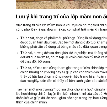
Lưu ý khi trang trí cửa lớp mầm non ấ
Việc trang trí cửa lớp mầm non là khu vực có những tiêu chí 
cùng nhỏ. Đây là giai đoạn mà các con phát triển nên khi tra
Thứ nhất
, chọn và phối màu phù hợp. Dùng là sử dụng phư
được quan tâm đầu tiên. Các bé mới đang ở độ tuổi khám 
không phải cần sử dụng cả bảng màu vào đâu, quan trọng 
Thứ hai
, hướng đến sự đơn giản, dễ thực hiện mà không rố
đôi khi quá rườm rà, phức tạp lại khiến các con rối mắt và
dễ thay đổi, bổ sung.
Thứ ba
, để các con cùng tham gia trang trí cửa chính lớ
chính những hoạt động này sẽ giúp các con thích đến trường
thầy cô hãy lựa chọn những nguyên liệu trang trí an toàn v
dao rọc giấy, luôn cần có thầy cô bên cạnh giám sát các bé
Tạo nên một môi trường “học mà chơi, chơi mà học” cũng là mộ
lớp học không chỉ rèn luyện tính kiên nhẫn, tỉ mỉ của các bé.
đoàn kết và giúp đỡ lẫn nhau giữa các bạn trong lớp học. Đồ
thích của chính mình.