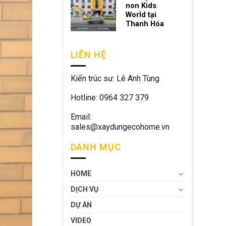
non Kids
World tại
Thanh Hóa
LIÊN HỆ
Kiến trúc sư: Lê Anh Tùng
Hotline: 0964 327 379
Email:
sales@xaydungecohome.vn
DANH MỤC
HOME
DỊCH VỤ
DỰ ÁN
VIDEO