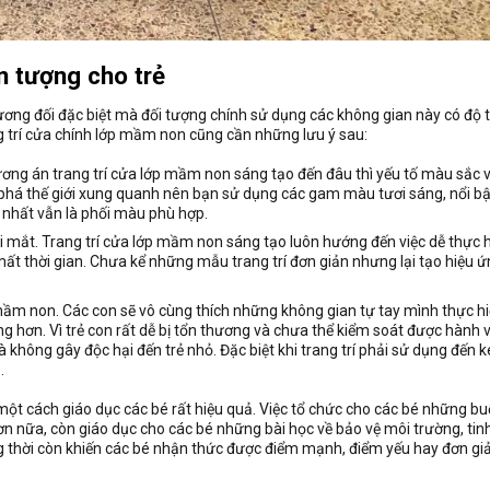
n tượng cho trẻ
tương đối đặc biệt mà đối tượng chính sử dụng các không gian này có độ t
ng trí cửa chính lớp mầm non cũng cần những lưu ý sau:
ơng án trang trí cửa lớp mầm non sáng tạo đến đâu thì yếu tố màu sắc 
phá thế giới xung quanh nên bạn sử dụng các gam màu tươi sáng, nổi bậ
nhất vẫn là phối màu phù hợp.
i mắt. Trang trí cửa lớp mầm non sáng tạo luôn hướng đến việc dễ thực h
 mất thời gian. Chưa kể những mẫu trang trí đơn giản nhưng lại tạo hiệu ứ
p mầm non. Các con sẽ vô cùng thích những không gian tự tay mình thực h
 hơn. Vì trẻ con rất dễ bị tổn thương và chưa thể kiểm soát được hành vi
à không gây độc hại đến trẻ nhỏ. Đặc biệt khi trang trí phải sử dụng đến 
.
t cách giáo dục các bé rất hiệu quả. Việc tổ chức cho các bé những buổi
 Hơn nữa, còn giáo dục cho các bé những bài học về bảo vệ môi trường, tin
ng thời còn khiến các bé nhận thức được điểm mạnh, điểm yếu hay đơn giả