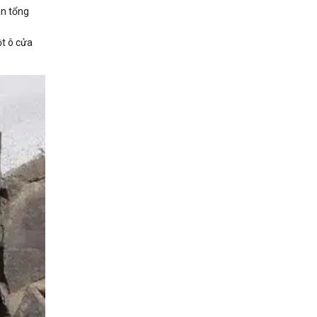
an tổng
ột ô cửa