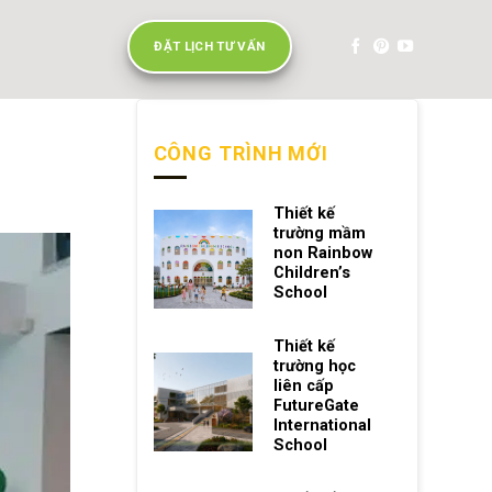
ĐẶT LỊCH TƯ VẤN
CÔNG TRÌNH MỚI
Thiết kế
trường mầm
non Rainbow
Children’s
School
Thiết kế
trường học
liên cấp
FutureGate
International
School