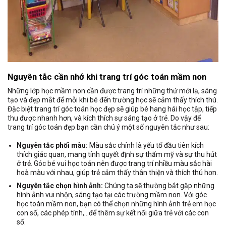
Nguyên tắc cần nhớ khi trang trí góc toán mầm non
Những lớp học mầm non cần được trang trí những thứ mới lạ, sáng
tạo và đẹp mắt để mỗi khi bé đến trường học sẽ cảm thấy thích thú.
Đặc biệt trang trí góc toán học đẹp sẽ giúp bé hang hái học tập, tiếp
thu được nhanh hơn, và kích thích sự sáng tạo ở trẻ. Do vậy để
trang trí góc toán đẹp bạn cần chú ý một số nguyên tắc như sau:
Nguyên tắc phối màu:
Màu sắc chính là yếu tố đầu tiên kích
thích giác quan, mang tính quyết định sự thẩm mỹ và sự thu hút
ở trẻ. Góc bé vui học toán nên được trang trí nhiều màu sắc hài
hoà màu với nhau, giúp trẻ cảm thấy thân thiện và thích thú hơn.
Nguyên tắc chọn hình ảnh:
Chúng ta sẽ thường bắt gặp những
hình ảnh vui nhộn, sáng tạo tại các trường mầm non. Với góc
học toán mầm non, bạn có thể chọn những hình ảnh trẻ em học
con số, các phép tính,…để thêm sự kết nối giữa trẻ với các con
số.