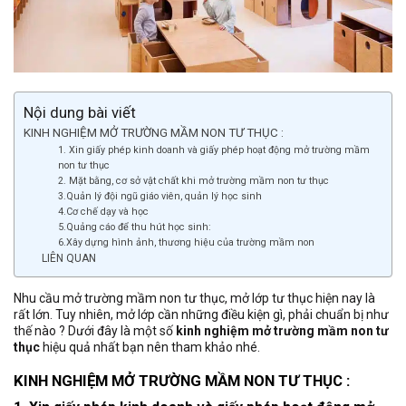
Nội dung bài viết
KINH NGHIỆM MỞ TRƯỜNG MẦM NON TƯ THỤC :
1. Xin giấy phép kinh doanh và giấy phép hoạt động mở trường mầm
non tư thục
2. Mặt bằng, cơ sở vật chất khi mở trường mầm non tư thục
3.Quản lý đội ngũ giáo viên, quản lý học sinh
4.Cơ chế dạy và học
5.Quảng cáo để thu hút học sinh:
6.Xây dựng hình ảnh, thương hiệu của trường mầm non
LIÊN QUAN
Nhu cầu mở trường mầm non tư thục, mở lớp tư thục hiện nay là
rất lớn. Tuy nhiên, mở lớp cần những điều kiện gì, phải chuẩn bị như
thế nào ? Dưới đây là một số
kinh nghiệm mở trường mầm non tư
thục
hiệu quả nhất bạn nên tham khảo nhé.
KINH NGHIỆM MỞ TRƯỜNG MẦM NON TƯ THỤC :