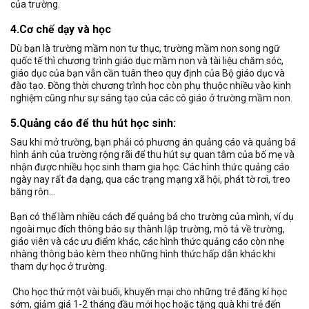
của trường.
4.Cơ chế dạy và học
Dù bạn là trường mầm non tư thục, trường mầm non song ngữ
quốc tế thì chương trình giáo dục mầm non và tài liệu chăm sóc,
giáo dục của bạn vẫn cần tuân theo quy định của Bộ giáo dục và
đào tạo. Đồng thời chương trình học còn phụ thuộc nhiều vào kinh
nghiệm cũng như sự sáng tạo của các cô giáo ở trường mầm non.
5.Quảng cáo để thu hút học sinh:
Sau khi mở trường, bạn phải có phương án quảng cáo và quảng bá
hình ảnh của trường rộng rãi để thu hút sự quan tâm của bố mẹ và
nhận được nhiều học sinh tham gia học. Các hình thức quảng cáo
ngày nay rất đa dạng, qua các trạng mạng xã hội, phát tờ rơi, treo
băng rôn…
Bạn có thể làm nhiều cách để quảng bá cho trường của mình, ví dụ
ngoài mục đích thông báo sự thành lập trường, mô tả về trường,
giáo viên và các ưu điểm khác, các hình thức quảng cáo còn nhẹ
nhàng thông báo kèm theo những hình thức hấp dẫn khác khi
tham dự học ở trường.
Cho học thử một vài buổi, khuyến mại cho những trẻ đăng kí học
sớm, giảm giá 1-2 tháng đầu mới học hoặc tặng quà khi trẻ đến