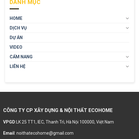
DANH MỤC
HOME
DỊCH VỤ
DỰ ÁN
VIDEO
CẨM NANG
LIÊN HỆ
CÔNG TY CP XÂY DỰNG & NỘI THẤT ECOHOME
VPGD
:LK 25 TT1, IEC, Thanh Trì, Hà Nội 100000, Việt Nam
Email
: noithatecohome@gmail.com