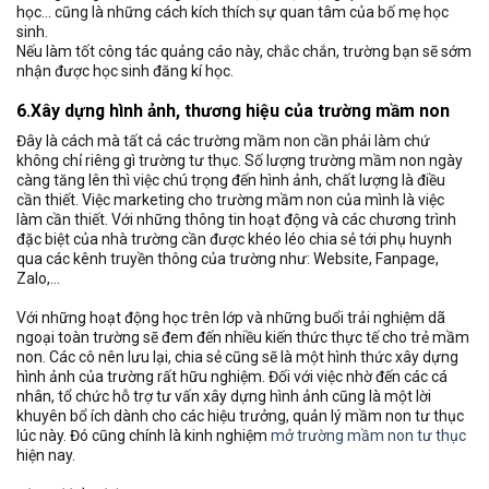
học… cũng là những cách kích thích sự quan tâm của bố mẹ học
sinh.
Nếu làm tốt công tác quảng cáo này, chắc chắn, trường bạn sẽ sớm
nhận được học sinh đăng kí học.
6.Xây dựng hình ảnh, thương hiệu của trường mầm non
Đây là cách mà tất cả các trường mầm non cần phải làm chứ
không chỉ riêng gì trường tư thục. Số lượng trường mầm non ngày
càng tăng lên thì việc chú trọng đến hình ảnh, chất lượng là điều
cần thiết. Việc marketing cho trường mầm non của mình là việc
làm cần thiết. Với những thông tin hoạt động và các chương trình
đặc biệt của nhà trường cần được khéo léo chia sẻ tới phụ huynh
qua các kênh truyền thông của trường như: Website, Fanpage,
Zalo,…
Với những hoạt động học trên lớp và những buổi trải nghiệm dã
ngoại toàn trường sẽ đem đến nhiều kiến thức thực tế cho trẻ mầm
non. Các cô nên lưu lại, chia sẻ cũng sẽ là một hình thức xây dựng
hình ảnh của trường rất hữu nghiệm. Đối với việc nhờ đến các cá
nhân, tổ chức hỗ trợ tư vấn xây dựng hình ảnh cũng là một lời
khuyên bổ ích dành cho các hiệu trưởng, quản lý mầm non tư thục
lúc này. Đó cũng chính là kinh nghiệm
mở trường mầm non tư thục
hiện nay.