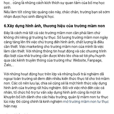
học… cũng là những cách kích thích sự quan tâm của bố mẹ học
sinh.
Nếu làm tốt công tác quảng cáo này, chắc chắn, trường bạn sẽ sớm
nhận được học sinh đăng kí học.
6.Xây dựng hình ảnh, thương hiệu của trường mầm non
Đây là cách mà tất cả các trường mầm non cần phải làm chứ
không chỉ riêng gì trường tư thục. Số lượng trường mầm non ngày
càng tăng lên thì việc chú trọng đến hình ảnh, chất lượng là điều
cần thiết. Việc marketing cho trường mầm non của mình là việc
làm cần thiết. Với những thông tin hoạt động và các chương trình
đặc biệt của nhà trường cần được khéo léo chia sẻ tới phụ huynh
qua các kênh truyền thông của trường như: Website, Fanpage,
Zalo,…
Với những hoạt động học trên lớp và những buổi trải nghiệm dã
ngoại toàn trường sẽ đem đến nhiều kiến thức thực tế cho trẻ mầm
non. Các cô nên lưu lại, chia sẻ cũng sẽ là một hình thức xây dựng
hình ảnh của trường rất hữu nghiệm. Đối với việc nhờ đến các cá
nhân, tổ chức hỗ trợ tư vấn xây dựng hình ảnh cũng là một lời
khuyên bổ ích dành cho các hiệu trưởng, quản lý mầm non tư thục
lúc này. Đó cũng chính là kinh nghiệm
mở trường mầm non tư thục
hiện nay.