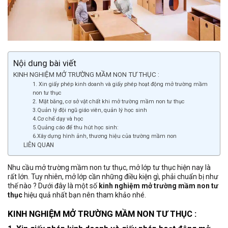
Nội dung bài viết
KINH NGHIỆM MỞ TRƯỜNG MẦM NON TƯ THỤC :
1. Xin giấy phép kinh doanh và giấy phép hoạt động mở trường mầm
non tư thục
2. Mặt bằng, cơ sở vật chất khi mở trường mầm non tư thục
3.Quản lý đội ngũ giáo viên, quản lý học sinh
4.Cơ chế dạy và học
5.Quảng cáo để thu hút học sinh:
6.Xây dựng hình ảnh, thương hiệu của trường mầm non
LIÊN QUAN
Nhu cầu mở trường mầm non tư thục, mở lớp tư thục hiện nay là
rất lớn. Tuy nhiên, mở lớp cần những điều kiện gì, phải chuẩn bị như
thế nào ? Dưới đây là một số
kinh nghiệm mở trường mầm non tư
thục
hiệu quả nhất bạn nên tham khảo nhé.
KINH NGHIỆM MỞ TRƯỜNG MẦM NON TƯ THỤC :