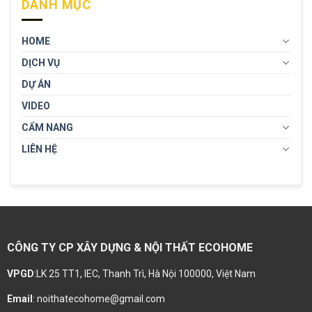
DANH MỤC
HOME
DỊCH VỤ
DỰ ÁN
VIDEO
CẨM NANG
LIÊN HỆ
CÔNG TY CP XÂY DỰNG & NỘI THẤT ECOHOME
VPGD
:LK 25 TT1, IEC, Thanh Trì, Hà Nội 100000, Việt Nam
Email
: noithatecohome@gmail.com