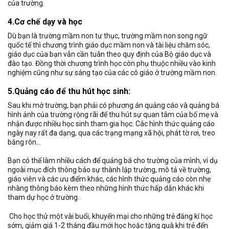
của trường.
4.Cơ chế dạy và học
Dù bạn là trường mầm non tư thục, trường mầm non song ngữ
quốc tế thì chương trình giáo dục mầm non và tài liệu chăm sóc,
giáo dục của bạn vẫn cần tuân theo quy định của Bộ giáo dục và
đào tạo. Đồng thời chương trình học còn phụ thuộc nhiều vào kinh
nghiệm cũng như sự sáng tạo của các cô giáo ở trường mầm non.
5.Quảng cáo để thu hút học sinh:
Sau khi mở trường, bạn phải có phương án quảng cáo và quảng bá
hình ảnh của trường rộng rãi để thu hút sự quan tâm của bố mẹ và
nhận được nhiều học sinh tham gia học. Các hình thức quảng cáo
ngày nay rất đa dạng, qua các trạng mạng xã hội, phát tờ rơi, treo
băng rôn…
Bạn có thể làm nhiều cách để quảng bá cho trường của mình, ví dụ
ngoài mục đích thông báo sự thành lập trường, mô tả về trường,
giáo viên và các ưu điểm khác, các hình thức quảng cáo còn nhẹ
nhàng thông báo kèm theo những hình thức hấp dẫn khác khi
tham dự học ở trường.
Cho học thử một vài buổi, khuyến mại cho những trẻ đăng kí học
sớm, giảm giá 1-2 tháng đầu mới học hoặc tặng quà khi trẻ đến