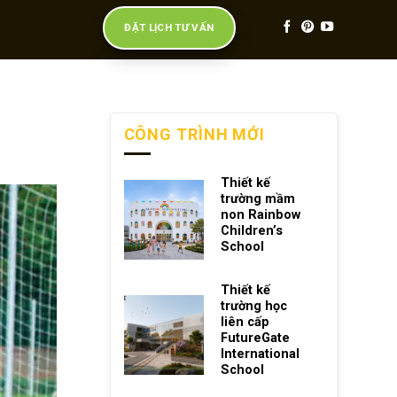
ĐẶT LỊCH TƯ VẤN
CÔNG TRÌNH MỚI
Thiết kế
trường mầm
non Rainbow
Children’s
School
Thiết kế
trường học
liên cấp
FutureGate
International
School