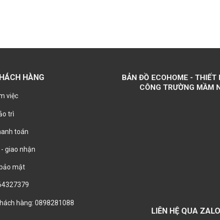
KHÁCH HÀNG
BẢN ĐỒ ECOHOME - THIẾT 
CÔNG TRƯỜNG MẦM 
m việc
o trì
hanh toán
- giao nhận
 bảo mật
964327379
hách hàng: 0898281088
LIÊN HỆ QUA ZAL