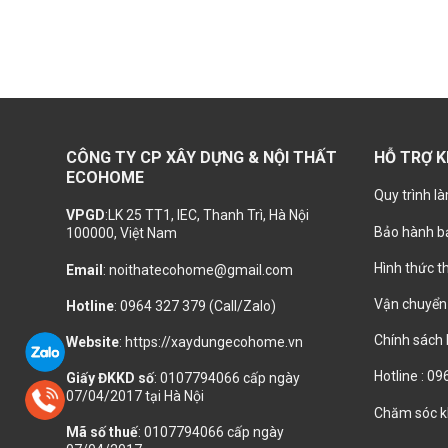
CÔNG TY CP XÂY DỰNG & NỘI THẤT
HỖ TRỢ 
ECOHOME
Quy trình là
VPGD
:LK 25 TT1, IEC, Thanh Trì, Hà Nội
Bảo hành bả
100000, Việt Nam
Hình thức t
Email
: noithatecohome@gmail.com
Vận chuyển 
Hotline
: 0964 327 379 (Call/Zalo)
Chính sách
Website
: https://xaydungecohome.vn
Hotline : 0
Giấy ĐKKD số
: 0107794066 cấp ngày
07/04/2017 tại Hà Nội
Chăm sóc k
Mã số thuế
: 0107794066 cấp ngày