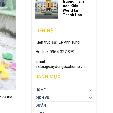
trường mầm
non Kids
World tại
Thanh Hóa
LIÊN HỆ
Kiến trúc sư: Lê Anh Tùng
Hotline: 0964 327 379
Email:
sales@xaydungecohome.vn
DANH MỤC
HOME
ó để tìm
DỊCH VỤ
DỰ ÁN