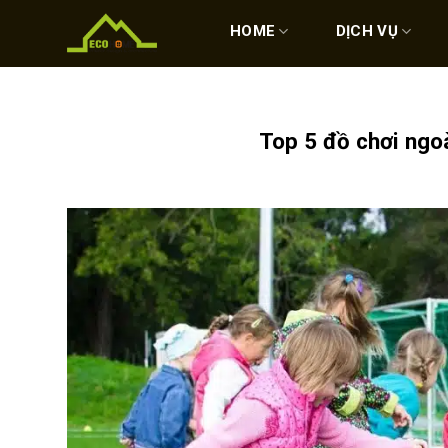
Skip
to
HOME
DỊCH VỤ
content
Top 5 đồ chơi ngo