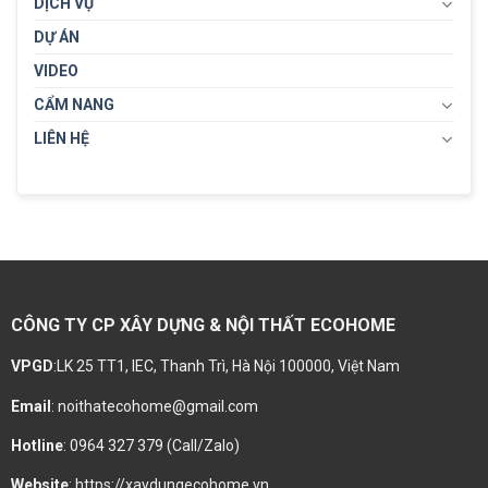
DỊCH VỤ
DỰ ÁN
VIDEO
CẨM NANG
LIÊN HỆ
CÔNG TY CP XÂY DỰNG & NỘI THẤT ECOHOME
VPGD
:LK 25 TT1, IEC, Thanh Trì, Hà Nội 100000, Việt Nam
Email
: noithatecohome@gmail.com
Hotline
: 0964 327 379 (Call/Zalo)
Website
: https://xaydungecohome.vn