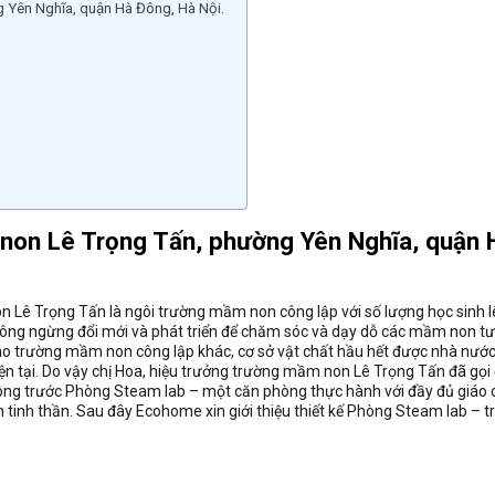
 Yên Nghĩa, quận Hà Đông, Hà Nội.
non Lê Trọng Tấn, phường Yên Nghĩa, quận 
 Lê Trọng Tấn là ngôi trường mầm non công lập với số lượng học sinh l
không ngừng đổi mới và phát triển để chăm sóc và dạy dỗ các mầm non tư
ao trường mầm non công lập khác, cơ sở vật chất hầu hết được nhà nước
ện tại. Do vậy chị Hoa, hiệu trưởng trường mầm non Lê Trọng Tấn đã gọi
công trước Phòng Steam lab – một căn phòng thực hành với đầy đủ giáo 
ẫn tinh thần. Sau đây Ecohome xin giới thiệu thiết kế Phòng Steam lab – 