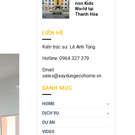
non Kids
World tại
Thanh Hóa
LIÊN HỆ
Kiến trúc sư: Lê Anh Tùng
Hotline: 0964 327 379
Email:
sales@xaydungecohome.vn
DANH MỤC
HOME
DỊCH VỤ
DỰ ÁN
VIDEO