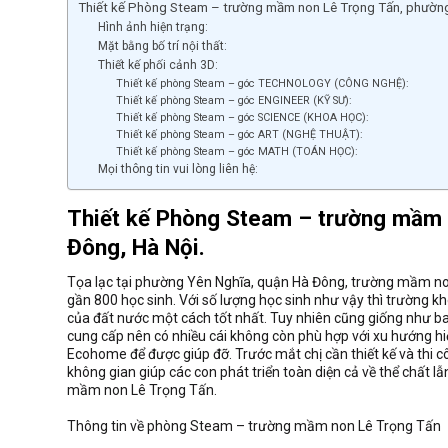
Thiết kế Phòng Steam – trường mầm non Lê Trọng Tấn, phường
Hình ảnh hiện trạng:
Mặt bằng bố trí nội thất:
Thiết kế phối cảnh 3D:
Thiết kế phòng Steam – góc TECHNOLOGY (CÔNG NGHỆ):
Thiết kế phòng Steam – góc ENGINEER (KỸ SƯ):
Thiết kế phòng Steam – góc SCIENCE (KHOA HỌC):
Thiết kế phòng Steam – góc ART (NGHỆ THUẬT):
Thiết kế phòng Steam – góc MATH (TOÁN HỌC):
Mọi thông tin vui lòng liên hệ:
Thiết kế Phòng Steam – trường mầm 
Đông, Hà Nội.
Tọa lạc tại phường Yên Nghĩa, quận Hà Đông, trường mầm non
gần 800 học sinh. Với số lượng học sinh như vậy thì trường 
của đất nước một cách tốt nhất. Tuy nhiên cũng giống như b
cung cấp nên có nhiều cái không còn phù hợp với xu hướng hi
Ecohome để được giúp đỡ. Trước mắt chị cần thiết kế và thi 
không gian giúp các con phát triển toàn diện cả về thể chất l
mầm non Lê Trọng Tấn.
Thông tin về phòng Steam – trường mầm non Lê Trọng Tấn