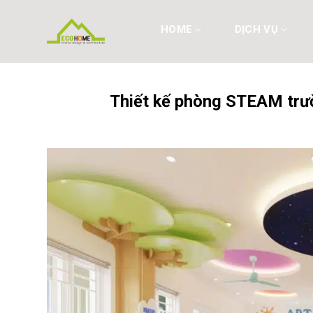
Skip
to
HOME
DỊCH VỤ
content
Thiết kế phòng STEAM trư