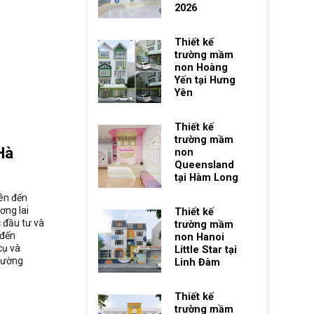
2026
Thiết kế
trường mầm
non Hoàng
Yến tại Hưng
Yên
Thiết kế
trường mầm
Hà
non
Queensland
tại Hàm Long
ên đến
ơng lai
Thiết kế
 đầu tư và
trường mầm
 đến
non Hanoi
cụ và
Little Star tại
trường
Linh Đàm
Thiết kế
trường mầm