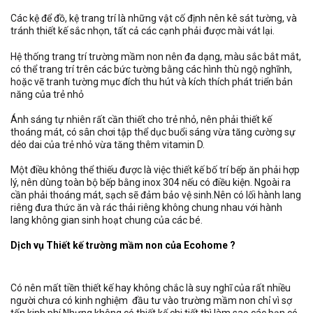
Các kệ để đồ, kệ trang trí là những vật cố định nên kê sát tường, và
tránh thiết kế sắc nhọn, tất cả các cạnh phải được mài vát lại.
Hệ thống trang trí trường mầm non nên đa dạng, màu sắc bắt mắt,
có thể trang trí trên các bức tường bằng các hình thù ngộ nghĩnh,
hoặc vẽ tranh tường mục đích thu hút và kích thích phát triển bản
năng của trẻ nhỏ
Ánh sáng tự nhiên rất cần thiết cho trẻ nhỏ, nên phải thiết kế
thoáng mát, có sân chơi tập thể dục buổi sáng vừa tăng cường sự
dẻo dai của trẻ nhỏ vừa tăng thêm vitamin D.
Một điều không thể thiếu được là việc thiết kế bố trí bếp ăn phải hợp
lý, nên dùng toàn bộ bếp bằng inox 304 nếu có điều kiện. Ngoài ra
cần phải thoáng mát, sạch sẽ đảm bảo vệ sinh.Nên có lối hành lang
riêng đưa thức ăn và rác thải riêng không chung nhau với hành
lang không gian sinh hoạt chung của các bé.
Dịch vụ Thiết kế trường mầm non của Ecohome ?
Có nên mất tiền thiết kế hay không chắc là suy nghĩ của rất nhiều
người chưa có kinh nghiệm đầu tư vào trường mầm non chỉ vì sợ