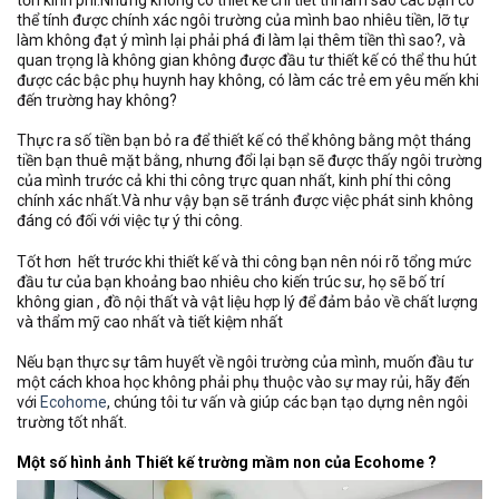
tốn kinh phí.Nhưng không có thiết kế chi tiết thì làm sao các bạn có
thể tính được chính xác ngôi trường của mình bao nhiêu tiền, lỡ tự
làm không đạt ý mình lại phải phá đi làm lại thêm tiền thì sao?, và
quan trọng là không gian không được đầu tư thiết kế có thể thu hút
được các bậc phụ huynh hay không, có làm các trẻ em yêu mến khi
đến trường hay không?
Thực ra số tiền bạn bỏ ra để thiết kế có thể không bằng một tháng
tiền bạn thuê mặt bằng, nhưng đổi lại bạn sẽ được thấy ngôi trường
của mình trước cả khi thi công trực quan nhất, kinh phí thi công
chính xác nhất.Và như vậy bạn sẽ tránh được việc phát sinh không
đáng có đối với việc tự ý thi công.
Tốt hơn hết trước khi thiết kế và thi công bạn nên nói rõ tổng mức
đầu tư của bạn khoảng bao nhiêu cho kiến trúc sư, họ sẽ bố trí
không gian , đồ nội thất và vật liệu hợp lý để đảm bảo về chất lượng
và thẩm mỹ cao nhất và tiết kiệm nhất
Nếu bạn thực sự tâm huyết về ngôi trường của mình, muốn đầu tư
một cách khoa học không phải phụ thuộc vào sự may rủi, hãy đến
với
Ecohome
, chúng tôi tư vấn và giúp các bạn tạo dựng nên ngôi
trường tốt nhất.
Một số hình ảnh Thiết kế trường mầm non của Ecohome ?