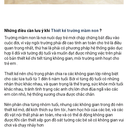
Những điều cần lưu ý khi
Thiết kế trường mầm non
?
Trường mầm non là nơi nuôi dạy trẻ mới chập chững bắt đầu vào
cuộc đời, vì vậy ngôi trường phải đề cao tính an toàn cho trẻ là điều
quan trọng nhất, thứ hai là phải có phương pháp hệ thống giáo dục
hợp lí đối với tường độ tuổi và muốn đạt được những việc trên phải
có bản thiết kế chi tiết từng không gian, môi trường sinh hoạt cho
trẻ em .
Thiết kế nên chú trọng phân chia ra các không gian lớp riêng biệt
cho các lứa tuổi từ 1 đến 6 năm tuổi. Bởi vì từng độ tuổi có những
nhận thức khác nhau, và quan trọng là thể trạng, sức khỏe mỗi tuổi
khác nhau, tránh tình trạng các anh chị lớn chơi đùa ngã vào các
em còn nhỏ, hệ thống xương chưa được chắc chắn.
Nên phân chia từng nhóm tuổi, nhưng các không gian trong đó nên
thiết kế mở, để kích thích sự tìm tòi , ham học hỏi của các bé, và các
đồ vật nội thất phải an toàn, nhẹ và có thể di động không gian
được.Khi cần thiết xếp gọn đồ sát tường các bé sẽ có không gian vui
chơi và chạy nhảy hơn