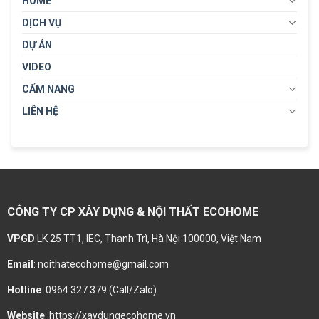
HOME
DỊCH VỤ
DỰ ÁN
VIDEO
CẨM NANG
LIÊN HỆ
CÔNG TY CP XÂY DỰNG & NỘI THẤT ECOHOME
VPGD
:LK 25 TT1, IEC, Thanh Trì, Hà Nội 100000, Việt Nam
Email
: noithatecohome@gmail.com
Hotline
: 0964 327 379 (Call/Zalo)
Website
: https://xaydungecohome.vn