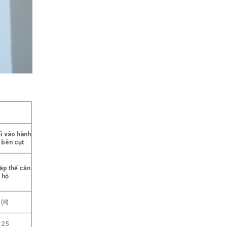
i vào hành
 bên cụt
tập thể căn
hộ
(8)
25