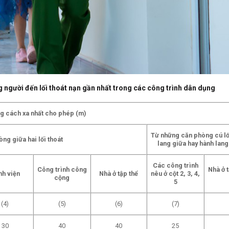
g người đến lối thoát nạn gần nhất trong các công trình dân dụng
g cách xa nhất cho phép (m)
Từ những căn phòng cú lố
ng giữa hai lối thoát
lang giữa hay hành lang
Các công trình
Công trình công
Nhà ở 
h viện
Nhà ở tập thể
nêu ở cột 2, 3, 4,
cộng
5
(4)
(5)
(6)
(7)
30
40
40
25