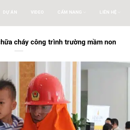
DỰ ÁN
VIDEO
CẨM NANG
LIÊN HỆ
chữa cháy công trình trường mầm non