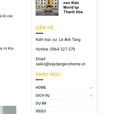
non Kids
World tại
Thanh Hóa
i lối vào
LIÊN HỆ
Kiến trúc sư: Lê Anh Tùng
ay có khu
Hotline: 0964 327 379
Email:
sales@xaydungecohome.vn
DANH MỤC
HOME
DỊCH VỤ
DỰ ÁN
VIDEO