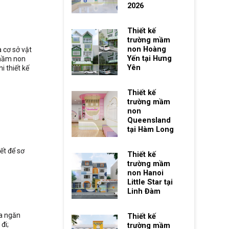
2026
Thiết kế
trường mầm
non Hoàng
à cơ sở vật
Yến tại Hưng
 mầm non
Yên
i thiết kế
Thiết kế
trường mầm
non
Queensland
tại Hàm Long
ết để sơ
Thiết kế
trường mầm
non Hanoi
Little Star tại
Linh Đàm
ua ngăn
Thiết kế
đi;
trường mầm