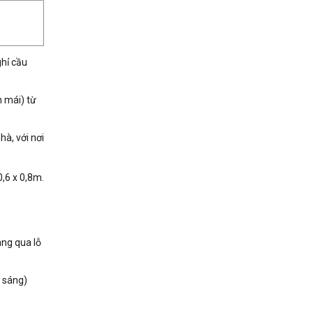
ghỉ cầu
n mái) từ
hà, với nơi
0,6 x 0,8m.
ang qua lỗ
y sáng)