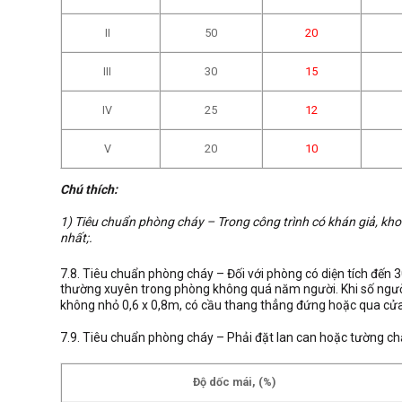
II
50
20
III
30
15
IV
25
12
V
20
10
Chú thích:
1) Tiêu chuẩn phòng cháy – Trong công trình có khán giả, kho
nhất;
.
7.8. Tiêu chuẩn phòng cháy – Đối với phòng có diện tích đến
thường xuyên trong phòng không quá năm người. Khi số người 
không nhỏ 0,6 x 0,8m, có cầu thang thẳng đứng hoặc qua cửa 
7.9. Tiêu chuẩn phòng cháy – Phải đặt lan can hoặc tường ch
Độ dốc mái, (%)