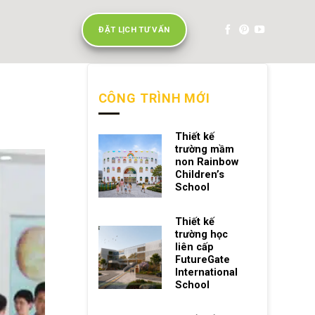
ĐẶT LỊCH TƯ VẤN
CÔNG TRÌNH MỚI
Thiết kế
trường mầm
non Rainbow
Children’s
School
Thiết kế
trường học
liên cấp
FutureGate
International
School