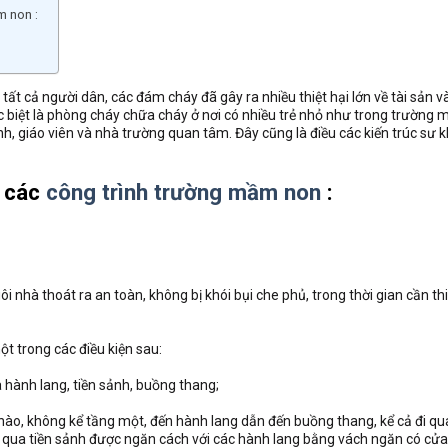
m non :
ất cả người dân, các đám cháy đã gây ra nhiều thiệt hại lớn về tài sản v
đặc biệt là phòng cháy chữa cháy ở nơi có nhiều trẻ nhỏ như trong trường
, giáo viên và nhà trường quan tâm. Đây cũng là điều các kiến trúc sư kh
i các
công trình trường mầm non
:
 nhà thoát ra an toàn, không bị khói bụi che phủ, trong thời gian cần thi
ột trong các điều kiện sau:
 hành lang, tiền sảnh, buồng thang;
nào, không kể tầng một, đến hành lang dẫn đến buồng thang, kể cả đi q
ay qua tiền sảnh được ngăn cách với các hành lang bằng vách ngăn có cửa 