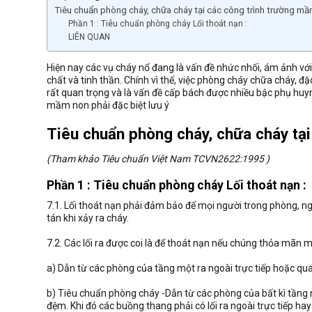
Tiêu chuẩn phòng cháy, chữa cháy tại các công trình trường mầ
Phần 1 : Tiêu chuẩn phòng cháy Lối thoát nạn :
LIÊN QUAN
Hiện nay các vụ cháy nổ đang là vấn đề nhức nhối, ám ảnh với t
chất và tinh thần. Chính vì thế, việc phòng cháy chữa cháy, 
rất quan trọng và là vấn đề cấp bách được nhiều bậc phụ huynh
mầm non phải đặc biệt lưu ý
Tiêu chuẩn phòng cháy, chữa cháy tạ
(Tham khảo Tiêu chuẩn Việt Nam TCVN2622:1995 )
Phần 1 : Tiêu chuẩn phòng cháy Lối thoát nạn :
7.1. Lối thoát nạn phải đảm bảo để mọi người trong phòng, ngôi
tán khi xảy ra cháy.
7.2. Các lối ra được coi là để thoát nạn nếu chúng thỏa mãn m
a) Dẫn từ các phòng của tầng một ra ngoài trực tiếp hoặc qua
b) Tiêu chuẩn phòng cháy -Dẫn từ các phòng của bất kì tầng 
đệm. Khi đó các buồng thang phải có lối ra ngoài trực tiếp h