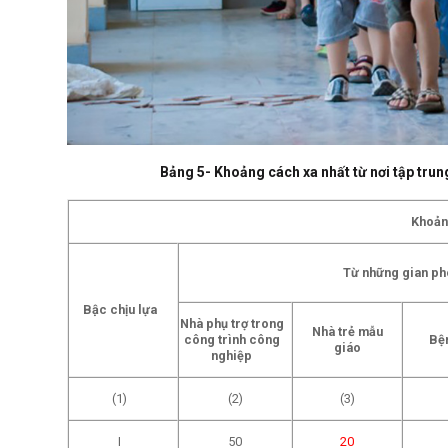
Bảng 5- Khoảng cách xa nhất từ nơi tập trun
Khoản
Từ những gian phò
Bậc chịu lựa
Nhà phụ trợ trong
Nhà trẻ mẫu
công trình công
Bện
giáo
nghiệp
(1)
(2)
(3)
I
50
20