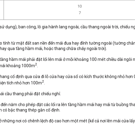
10
7
 dụng), ban công, lô gia hành lang ngoài, cầu thang ngoài trời, chiếu n
ao tính từ mặt đất san nền đến mái đua hay đỉnh tường ngoài (tường chắ
p hay qua tầng hầm mái, hoặc thang chữa cháy ngoài trời).
tầng hầm mái phải đặt lối lên mái ở mỗi khoảng 100 mét chiều dài ngôi n
2
h mái khoảng 1000m
.
thang cố định qua cửa đi lỗ cửa hay cửa sổ có kích thước không nhỏ hơn 
2
diện tích nhỏ hơn 100m
.
ái cầu thang phải đặt chiếu nghỉ.
 đến năm cho phép đặt các lối ra lên tầng hầm mái hay mái từ buồng th
m có bậc thang thép gắn cố định.
ở những nơi có chênh lệch độ cao hơn một mét (kể cả nơi lên mái cửa lấ