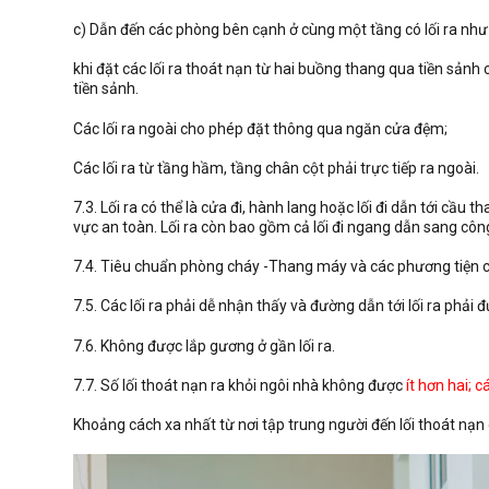
c) Dẫn đến các phòng bên cạnh ở cùng một tầng có lối ra như
khi đặt các lối ra thoát nạn từ hai buồng thang qua tiền sảnh 
tiền sảnh.
Các lối ra ngoài cho phép đặt thông qua ngăn cửa đệm;
Các lối ra từ tầng hầm, tầng chân cột phải trực tiếp ra ngoài.
7.3. Lối ra có thể là cửa đi, hành lang hoặc lối đi dẫn tới cầ
vực an toàn. Lối ra còn bao gồm cả lối đi ngang dẫn sang công
7.4. Tiêu chuẩn phòng cháy -Thang máy và các phương tiện ch
7.5. Các lối ra phải dễ nhận thấy và đường dẫn tới lối ra phải
7.6. Không được lắp gương ở gần lối ra.
7.7. Số lối thoát nạn ra khỏi ngôi nhà không được
ít hơn hai; 
Khoảng cách xa nhất từ nơi tập trung người đến lối thoát nạ