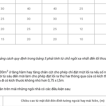
30
40
40
25
25
30
30
15
20
25
25
12
15
20
20
10
ảng cách quy định trong bảng 5 phải tính từ chỗ ngồi xa nhất đến lối tho
2
 300m
ở tầng hầm hay tầng chân cột cho phép chỉ đặt một lối ra nếu số 
từ sáu đến mời lăm cho phép đặt lối ra thứ hai thông qua cửa có kích 
đi có kích thước không nhỏ hơn 0,75 x l,5m.
ắn trên mái những ngôi nhà có các điều kiện sau:
Chiều cao từ mặt đất đến đỉnh tường ngoài hay mái hiên, (m)