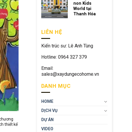
non Kids
World tại
Thanh Hóa
LIÊN HỆ
Kiến trúc sư: Lê Anh Tùng
Hotline: 0964 327 379
Email:
sales@xaydungecohome.vn
DANH MỤC
HOME
DỊCH VỤ
, chương
DỰ ÁN
h thiết kế
VIDEO