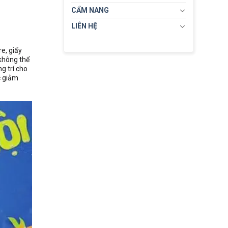
CẨM NANG
LIÊN HỆ
e, giấy
 không thể
g trí cho
c giảm