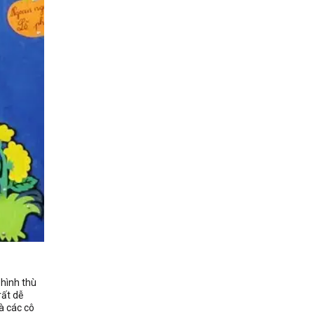
 hình thù
rất dễ
à các cô